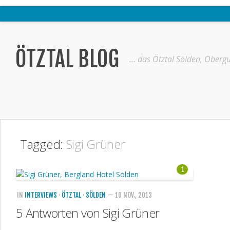
Home
Ötztal
ÖTZTAL BLOG
… das Ötztal Sölden, Obergu
Interviews
Erlebnis
Nützliche Informationen
Free W-LAN Verzeichnis Ötztal
Tagged:
Sigi Grüner
Kostenloser Bustransfer ins Gletscherskigebiet von Sölden
Impressum
1
Kontakt
IN
INTERVIEWS
·
ÖTZTAL
·
SÖLDEN
— 10 NOV., 2013
Datenschutzerklärung
5 Antworten von Sigi Grüner