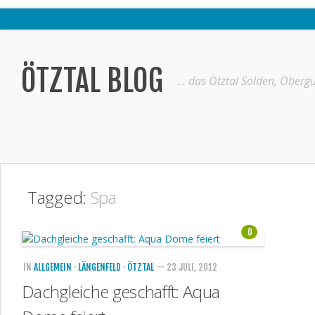
Home
Ötztal
ÖTZTAL BLOG
… das Ötztal Sölden, Obergu
Interviews
Erlebnis
Nützliche Informationen
Free W-LAN Verzeichnis Ötztal
Tagged:
Spa
Kostenloser Bustransfer ins Gletscherskigebiet von Sölden
Impressum
0
Kontakt
IN
ALLGEMEIN
·
LÄNGENFELD
·
ÖTZTAL
— 23 JULI, 2012
Datenschutzerklärung
Dachgleiche geschafft: Aqua