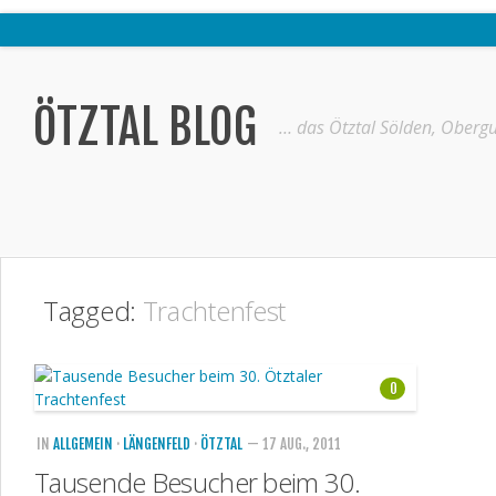
Home
Ötztal
ÖTZTAL BLOG
… das Ötztal Sölden, Obergu
Interviews
Erlebnis
Nützliche Informationen
Free W-LAN Verzeichnis Ötztal
Tagged:
Trachtenfest
Kostenloser Bustransfer ins Gletscherskigebiet von Sölden
Impressum
0
Kontakt
Datenschutzerklärung
IN
ALLGEMEIN
·
LÄNGENFELD
·
ÖTZTAL
— 17 AUG., 2011
Tausende Besucher beim 30.