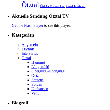
Ötztal
Ötztaler Radmarathon
Ötztal Tourismus
Aktuelle Sendung Ötztal TV
Get the Flash Player
to see this player.
Kategorien
Allgemein
Erlebnis
Interviews
Ötztal
Haiming
Längenfeld
Obergurgl-Hochgurgl
Oetz
Sautens
Sölden
Umhausen
Vent
Blogroll