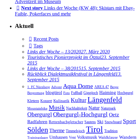
Adventzeit im Museum
Next story
Links der Woche (KW 48): Skistars mit Ebay-
Faible, Pokerfaces und mehr
Aktuell
Recent Posts
Tags
Links der Woche – 13/2020
27. März 2020
Touristisches Pionierprojekt im Ötztal
23. September
2015
Links der Woche – 38/2015
15. September 2015
Rückblick Dialektmusikfestival in Längenfeld
13.
September 2015
Aqua Dome
AREA 47
1. FC Nürnberg
Advent
Berge
blogtirol
Haiming
Hochgurgl
Fußball
Giggijoch
Bergrettung
Foto
Längenfeld
Kultur
Kulinarik
Klettern
Konzert
Musik
Natur
Nachhaltigkeit
Naturpark
Mountainbike
Obergurgl
Obergurgl-Hochgurgl
Oetz
Sport
Radfahren
Ski
Rettenbachgletscher
Sautens
Snowboard
Tirol
Sölden
Therme
Timmelsjoch
Tradition
Volksmusik
Wandern
Umhausen
Waldklause
Vent
Trainingslager