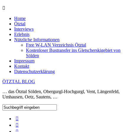
Home
Ötztal
Interviews
Erlebnis
Nützliche Informationen
Free W-LAN Verzeichnis Ötztal
Kostenloser Bustransfer ins Gletscherskigebiet von
Sölden
Impressum
Kontakt
Datenschutzerklärung
ÖTZTAL BLOG
… das Ötztal Sölden, Obergurgl-Hochgurgl, Vent, Längenfeld,
Umhausen, Oetz, Sautens, …