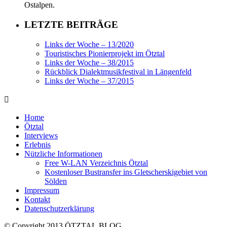
Ostalpen.
LETZTE BEITRÄGE
Links der Woche – 13/2020
Touristisches Pionierprojekt im Ötztal
Links der Woche – 38/2015
Rückblick Dialektmusikfestival in Längenfeld
Links der Woche – 37/2015
Home
Ötztal
Interviews
Erlebnis
Nützliche Informationen
Free W-LAN Verzeichnis Ötztal
Kostenloser Bustransfer ins Gletscherskigebiet von
Sölden
Impressum
Kontakt
Datenschutzerklärung
© Copyright 2013 ÖTZTAL.BLOG