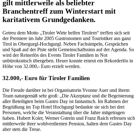
gilt mittlerweile als beliebter
Branchentreff zum Winterstart mit
karitativem Grundgedanken.
Getreu dem Motto „Tiroler Wirte helfen Tirolern“ treffen sich seit
der Premiere im Jahr 2005 Gastronomen und Touristiker aus ganz
Tirol in Obergurgl-Hochgurgl. Neben Fachsimpeln, Gesprächen
und Spaß auf der Piste steht Gemeinschaftssinn auf der Agenda. So
wird der Reinerlös des Events Tiroler Familien in Not
unbürokratisch übergeben. Heuer konnte erneut ein Rekorderlös in
Höhe von 32.000,- Euro erzielt werden.
32.000,- Euro für Tiroler Familien
Die Freude darüber ist bei Organisatorin Yvonne Auer und ihrem
Team naturgemäß sehr groß: „Die Akzeptanz und die Begeisterung
aller Beteiligten beim Gastro Day ist fantastisch. Im Rahmen der
Begrüßung im Top Hotel Hochgurgl bedankte sie sich bei drei
Personen, welche die Veranstaltung über die Jahre mitgetragen
haben. Hubert Koler, Werner Gstrein und Franz Raich erfreuen sich
mittlerweile ihrer wohlverdienten Pension, halten dem Gastro Day
aber stets die Treue.