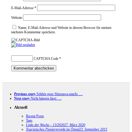
E-Mail-Adresse
*
Website
Name, E-Mail-Adresse und Website in diesem Browser für meinen
nächsten Kommentar speichern.
CAPTCHA Code
*
Previous story
Sölden goes Shiozawa-machi ….
Next story
Nicht hängen lässt ….
Aktuell
Recent Posts
Tags
Links der Woche – 13/2020
27. März 2020
Touristisches Pionierprojekt im Ötztal
23. September 2015