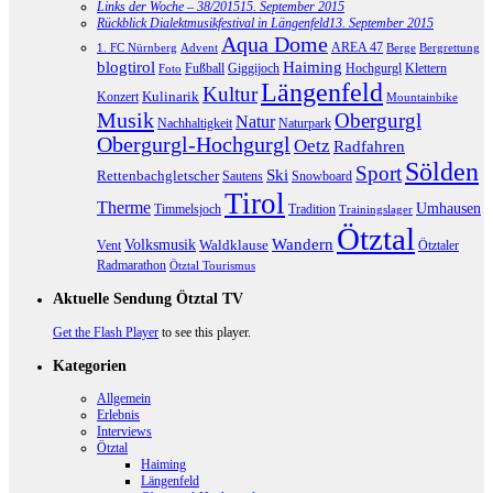
Links der Woche – 38/2015
15. September 2015
Rückblick Dialektmusikfestival in Längenfeld
13. September 2015
Aqua Dome
AREA 47
1. FC Nürnberg
Advent
Berge
Bergrettung
blogtirol
Haiming
Hochgurgl
Klettern
Fußball
Giggijoch
Foto
Längenfeld
Kultur
Kulinarik
Konzert
Mountainbike
Musik
Obergurgl
Natur
Nachhaltigkeit
Naturpark
Obergurgl-Hochgurgl
Oetz
Radfahren
Sölden
Sport
Ski
Rettenbachgletscher
Sautens
Snowboard
Tirol
Therme
Umhausen
Timmelsjoch
Tradition
Trainingslager
Ötztal
Volksmusik
Wandern
Waldklause
Vent
Ötztaler
Radmarathon
Ötztal Tourismus
Aktuelle Sendung Ötztal TV
Get the Flash Player
to see this player.
Kategorien
Allgemein
Erlebnis
Interviews
Ötztal
Haiming
Längenfeld