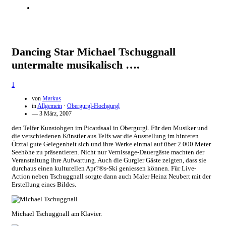
Dancing Star Michael Tschuggnall
untermalte musikalisch ….
1
von
Markus
in
Allgemein
·
Obergurgl-Hochgurgl
— 3 März, 2007
den Telfer Kunstobgen im Picardsaal in Obergurgl. Für den Musiker und
die verschiedenen Künstler aus Telfs war die Ausstellung im hinteren
Ötztal gute Gelegenheit sich und ihre Werke einmal auf über 2.000 Meter
Seehöhe zu präsentieren. Nicht nur Vernissage-Dauergäste machten der
Veranstaltung ihre Aufwartung. Auch die Gurgler Gäste zeigten, dass sie
durchaus einen kulturellen Apr?®s-Ski geniessen können. Für Live-
Action neben Tschuggnall sorgte dann auch Maler Heinz Neubert mit der
Erstellung eines Bildes.
Michael Tschuggnall am Klavier.