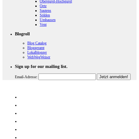
Obergurgl-Hochgurgl
Oetz
Sautens
Sölden
Umhausen
Vent
Blogroll
Blog Catalog
Bloggeramt
Lokalblogger
WebWegWeiser
Sign up for our mailing list.
Email-Adresse: