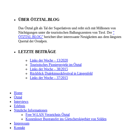
ÜBER ÖTZTAL.BLOG
Das Ötztal gilt als Tal der Superlativen und reiht sich mit Millionen von
Nächtigungen unter die touristischen Ballungszentren von Tirol. Der
“
ÖTZTAL.BLOG”
berichtet über interessante Neuigkeiten aus dem längsten
Quertal der Ostalpen.
LETZTE BEITRÄGE
Links der Woche – 13/2020
Touristisches Pionierprojekt im Ötztal
Links der Woche – 38/2015
Rückblick Dialektmusikfestival in Längenfeld
Links der Woche – 37/2015
Home
Ötztal
Interviews
Erlebnis
Nützliche Informationen
Free W-LAN Verzeichnis Ötztal
Kostenloser Bustransfer ins Gletscherskigebiet von Sölden
Impressum
Kontakt