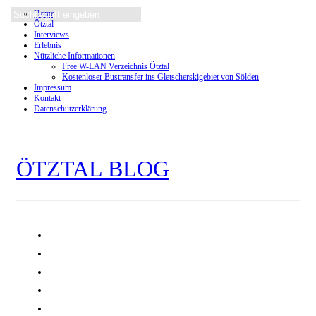
Home
Ötztal
Interviews
Erlebnis
Nützliche Informationen
Free W-LAN Verzeichnis Ötztal
Kostenloser Bustransfer ins Gletscherskigebiet von Sölden
Impressum
Kontakt
Datenschutzerklärung
ÖTZTAL BLOG