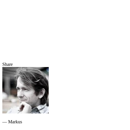
Share
— Markus