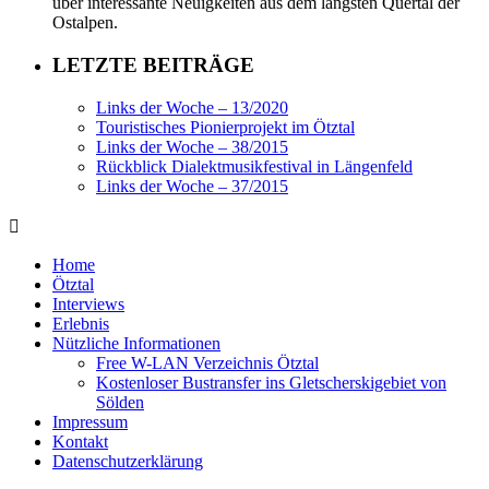
über interessante Neuigkeiten aus dem längsten Quertal der
Ostalpen.
LETZTE BEITRÄGE
Links der Woche – 13/2020
Touristisches Pionierprojekt im Ötztal
Links der Woche – 38/2015
Rückblick Dialektmusikfestival in Längenfeld
Links der Woche – 37/2015
Home
Ötztal
Interviews
Erlebnis
Nützliche Informationen
Free W-LAN Verzeichnis Ötztal
Kostenloser Bustransfer ins Gletscherskigebiet von
Sölden
Impressum
Kontakt
Datenschutzerklärung