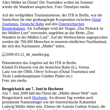
Alles Müller im Ötztal? Die Touristiker wollen im Sommer
wieder die Wanderer ansprechen. Foto: Ötztal/pro media
Auf der weltgrößten Tourismusmesse, der ITB in Berlin, war der
Startschuss für eine großangelegte Kooperation zwischen
Ötztal
Tourismus
,
Deutsche Bahn
und den
Österreichischen
Bundesbahnen
. Als Aufhänger wird der Slogan „Das Picknick ist
des Müllers Lust“ verwendet, angelehnt an das Motto „Das
Wandern ist des Müllers Lust“. Auf der Werbeschiene angesprochen
werden die 700.000 Menschen in unserem nördlichen Nachbarland,
die sich den Nachnamen „Müller“ teilen.
Präsentierten das Angebot auf der ITB in Berlin.
Khaled El-Hussein von der deutschen Bahn (li.), Verena
Lanz von der ÖBB, Oliver Schwarz (Ötztal Tourismus) und
Tirols Landeshauptmann Günther Platter (re.)
Foto: pro media
Bergpicknick am 7. Juni in Hochoetz
Am 7. Juni 2009 lädt das Ötztal die „Müller dieser Welt“ zum
Bergpicknick nach
Hochoetz
. An diesem Tag werden auch
prominente Namensträger wie der österreichische Kabarettist
Ludwig Müller dabei sein. Ebenso die Autorin Gudrun Schury, die