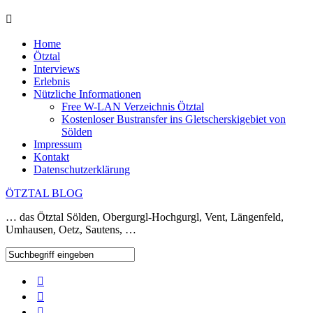
Home
Ötztal
Interviews
Erlebnis
Nützliche Informationen
Free W-LAN Verzeichnis Ötztal
Kostenloser Bustransfer ins Gletscherskigebiet von
Sölden
Impressum
Kontakt
Datenschutzerklärung
ÖTZTAL BLOG
… das Ötztal Sölden, Obergurgl-Hochgurgl, Vent, Längenfeld,
Umhausen, Oetz, Sautens, …