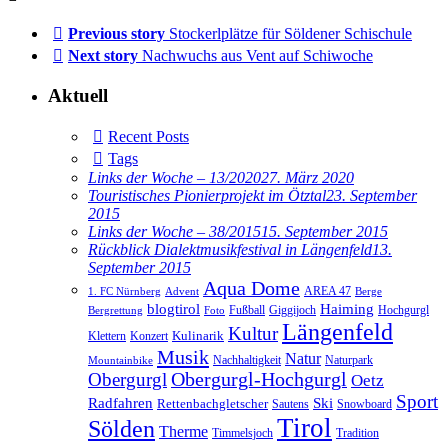
Previous story
Stockerlplätze für Söldener Schischule
Next story
Nachwuchs aus Vent auf Schiwoche
Aktuell
Recent Posts
Tags
Links der Woche – 13/2020
27. März 2020
Touristisches Pionierprojekt im Ötztal
23. September
2015
Links der Woche – 38/2015
15. September 2015
Rückblick Dialektmusikfestival in Längenfeld
13.
September 2015
Aqua Dome
AREA 47
1. FC Nürnberg
Advent
Berge
blogtirol
Haiming
Hochgurgl
Fußball
Giggijoch
Bergrettung
Foto
Längenfeld
Kultur
Kulinarik
Klettern
Konzert
Musik
Natur
Nachhaltigkeit
Naturpark
Mountainbike
Obergurgl
Obergurgl-Hochgurgl
Oetz
Sport
Radfahren
Ski
Rettenbachgletscher
Sautens
Snowboard
Tirol
Sölden
Therme
Timmelsjoch
Tradition