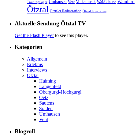
Volksmusik
Wandern
Umhausen
Waldklause
Vent
Trainingslager
Ötztal
Ötztaler Radmarathon
Ötztal Tourismus
Aktuelle Sendung Ötztal TV
Get the Flash Player
to see this player.
Kategorien
Allgemein
Erlebnis
Interviews
Ötztal
Haiming
Längenfeld
Obergurgl-Hochgurgl
Oetz
Sautens
Sölden
Umhausen
Vent
Blogroll