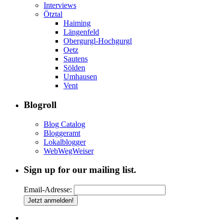
Interviews
Ötztal
Haiming
Längenfeld
Obergurgl-Hochgurgl
Oetz
Sautens
Sölden
Umhausen
Vent
Blogroll
Blog Catalog
Bloggeramt
Lokalblogger
WebWegWeiser
Sign up for our mailing list.
Email-Adresse: