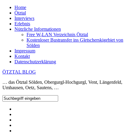
Home
Ötztal
Interviews
Erlebnis
Nützliche Informationen
Free W-LAN Verzeichnis Ötztal
Kostenloser Bustransfer ins Gletscherskigebiet von
Sölden
Impressum
Kontakt
Datenschutzerklärung
ÖTZTAL BLOG
… das Ötztal Sölden, Obergurgl-Hochgurgl, Vent, Längenfeld,
Umhausen, Oetz, Sautens, …