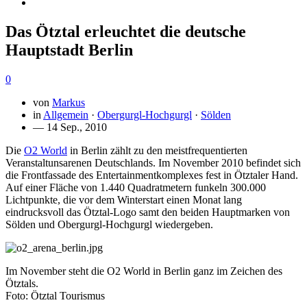
Das Ötztal erleuchtet die deutsche
Hauptstadt Berlin
0
von
Markus
in
Allgemein
·
Obergurgl-Hochgurgl
·
Sölden
— 14 Sep., 2010
Die
O2 World
in Berlin zählt zu den meistfrequentierten
Veranstaltunsarenen Deutschlands. Im November 2010 befindet sich
die Frontfassade des Entertainmentkomplexes fest in Ötztaler Hand.
Auf einer Fläche von 1.440 Quadratmetern funkeln 300.000
Lichtpunkte, die vor dem Winterstart einen Monat lang
eindrucksvoll das Ötztal-Logo samt den beiden Hauptmarken von
Sölden und Obergurgl-Hochgurgl wiedergeben.
Im November steht die O2 World in Berlin ganz im Zeichen des
Ötztals.
Foto: Ötztal Tourismus