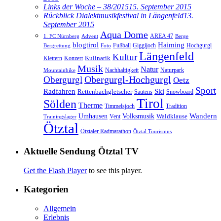
Links der Woche – 38/2015
15. September 2015
Rückblick Dialektmusikfestival in Längenfeld
13.
September 2015
Aqua Dome
AREA 47
1. FC Nürnberg
Advent
Berge
blogtirol
Haiming
Hochgurgl
Fußball
Giggijoch
Bergrettung
Foto
Längenfeld
Kultur
Kulinarik
Klettern
Konzert
Musik
Natur
Nachhaltigkeit
Naturpark
Mountainbike
Obergurgl
Obergurgl-Hochgurgl
Oetz
Sport
Radfahren
Ski
Rettenbachgletscher
Sautens
Snowboard
Tirol
Sölden
Therme
Timmelsjoch
Tradition
Volksmusik
Wandern
Umhausen
Waldklause
Vent
Trainingslager
Ötztal
Ötztaler Radmarathon
Ötztal Tourismus
Aktuelle Sendung Ötztal TV
Get the Flash Player
to see this player.
Kategorien
Allgemein
Erlebnis