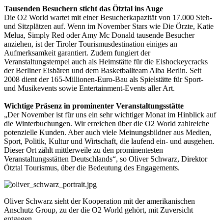
Tausenden Besuchern sticht das Ötztal ins Auge
Die O2 World wartet mit einer Besucherkapazität von 17.000 Steh-
und Sitzplätzen auf. Wenn im November Stars wie Die Örzte, Katie
Melua, Simply Red oder Amy Mc Donald tausende Besucher
anziehen, ist der Tiroler Tourismusdestination einiges an
Aufmerksamkeit garantiert. Zudem fungiert der
Veranstaltungstempel auch als Heimstätte für die Eishockeycracks
der Berliner Eisbären und dem Basketballteam Alba Berlin. Seit
2008 dient der 165-Millionen-Euro-Bau als Spielstätte für Sport-
und Musikevents sowie Entertainment-Events aller Art.
Wichtige Präsenz in prominenter Veranstaltungsstätte
„Der November ist für uns ein sehr wichtiger Monat im Hinblick auf
die Winterbuchungen. Wir erreichen über die O2 World zahlreiche
potenzielle Kunden. Aber auch viele Meinungsbildner aus Medien,
Sport, Politik, Kultur und Wirtschaft, die laufend ein- und ausgehen.
Dieser Ort zählt mittlerweile zu den prominentesten
Veranstaltungsstätten Deutschlands“, so Oliver Schwarz, Direktor
Ötztal Tourismus, über die Bedeutung des Engagements.
Oliver Schwarz sieht der Kooperation mit der amerikanischen
Anschutz Group, zu der die O2 World gehört, mit Zuversicht
entgegen.