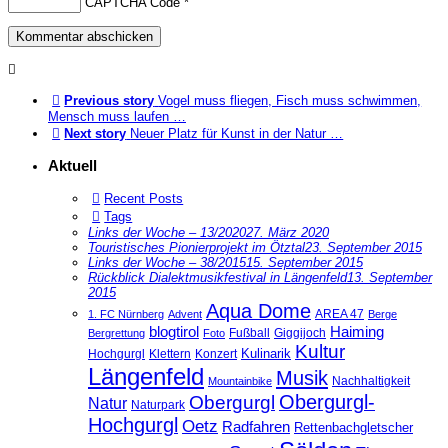
CAPTCHA Code
*
Previous story
Vogel muss fliegen, Fisch muss schwimmen,
Mensch muss laufen …
Next story
Neuer Platz für Kunst in der Natur …
Aktuell
Recent Posts
Tags
Links der Woche – 13/2020
27. März 2020
Touristisches Pionierprojekt im Ötztal
23. September 2015
Links der Woche – 38/2015
15. September 2015
Rückblick Dialektmusikfestival in Längenfeld
13. September
2015
Aqua Dome
AREA 47
1. FC Nürnberg
Advent
Berge
blogtirol
Haiming
Fußball
Giggijoch
Bergrettung
Foto
Kultur
Kulinarik
Hochgurgl
Klettern
Konzert
Längenfeld
Musik
Nachhaltigkeit
Mountainbike
Obergurgl-
Obergurgl
Natur
Naturpark
Hochgurgl
Oetz
Radfahren
Rettenbachgletscher