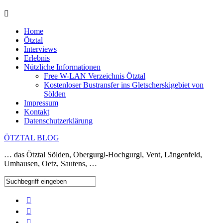
Home
Ötztal
Interviews
Erlebnis
Nützliche Informationen
Free W-LAN Verzeichnis Ötztal
Kostenloser Bustransfer ins Gletscherskigebiet von
Sölden
Impressum
Kontakt
Datenschutzerklärung
ÖTZTAL BLOG
… das Ötztal Sölden, Obergurgl-Hochgurgl, Vent, Längenfeld,
Umhausen, Oetz, Sautens, …