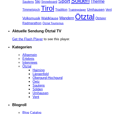
Sölden
Sport
Therme
Ski
Sautens
Snowboard
Tirol
Umhausen
Timmelsjoch
Tradition
Vent
Trainingslager
Ötztal
Volksmusik
Wandern
Waldklause
Ötztaler
Radmarathon
Ötztal Tourismus
Aktuelle Sendung Ötztal TV
Get the Flash Player
to see this player.
Kategorien
Allgemein
Erlebnis
Interviews
Ötztal
Haiming
Längenfeld
Obergurgl-Hochgurgl
Oetz
Sautens
Sölden
Umhausen
Vent
Blogroll
Blog Catalog