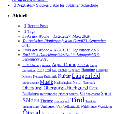
Next story
Stockerlplätze für Söldener Schischule
Aktuell
Recent Posts
Tags
Links der Woche – 13/2020
27. März 2020
Touristisches Pionierprojekt im Ötztal
23. September
2015
Links der Woche – 38/2015
15. September 2015
Rückblick Dialektmusikfestival in Längenfeld
13.
September 2015
Aqua Dome
AREA 47
1. FC Nürnberg
Advent
Berge
blogtirol
Haiming
Hochgurgl
Fußball
Giggijoch
Bergrettung
Foto
Längenfeld
Kultur
Kulinarik
Klettern
Konzert
Musik
Natur
Nachhaltigkeit
Naturpark
Mountainbike
Obergurgl
Obergurgl-Hochgurgl
Oetz
Sport
Radfahren
Ski
Rettenbachgletscher
Sautens
Snowboard
Tirol
Sölden
Therme
Timmelsjoch
Tradition
Volksmusik
Wandern
Umhausen
Waldklause
Vent
Trainingslager
Ötztal