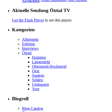
Ötztaler Radmarathon
Ötztal Tourismus
Aktuelle Sendung Ötztal TV
Get the Flash Player
to see this player.
Kategorien
Allgemein
Erlebnis
Interviews
Ötztal
Haiming
Längenfeld
Obergurgl-Hochgurgl
Oetz
Sautens
Sölden
Umhausen
Vent
Blogroll
Blog Catalog