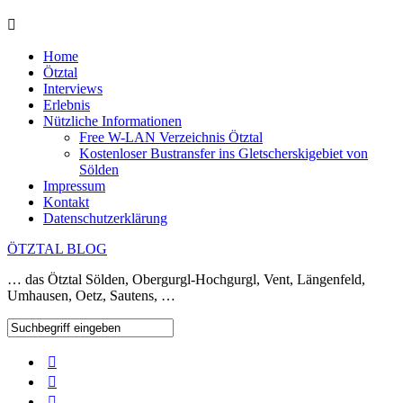
Home
Ötztal
Interviews
Erlebnis
Nützliche Informationen
Free W-LAN Verzeichnis Ötztal
Kostenloser Bustransfer ins Gletscherskigebiet von
Sölden
Impressum
Kontakt
Datenschutzerklärung
ÖTZTAL BLOG
… das Ötztal Sölden, Obergurgl-Hochgurgl, Vent, Längenfeld,
Umhausen, Oetz, Sautens, …