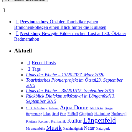
Previous story
Ötztaler Touristiker gaben
Branchenkollegen einen Blick hinter die Kulissen
Next story
Bewegte Bilder machen Lust auf 30. Ötztaler
Radmarathon
Aktuell
Recent Posts
Tags
Links der Woche – 13/2020
27. März 2020
Touristisches Pionierprojekt im Ötztal
23. September
2015
Links der Woche – 38/2015
15. September 2015
Rückblick Dialektmusikfestival in Längenfeld
13.
September 2015
Aqua Dome
AREA 47
1. FC Nürnberg
Advent
Berge
blogtirol
Haiming
Hochgurgl
Fußball
Giggijoch
Bergrettung
Foto
Längenfeld
Kultur
Kulinarik
Klettern
Konzert
Musik
Natur
Nachhaltigkeit
Naturpark
Mountainbike