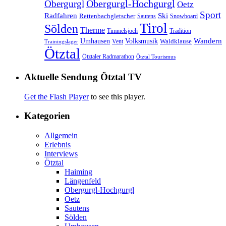
Obergurgl
Obergurgl-Hochgurgl
Oetz
Sport
Radfahren
Ski
Rettenbachgletscher
Sautens
Snowboard
Tirol
Sölden
Therme
Timmelsjoch
Tradition
Volksmusik
Wandern
Umhausen
Waldklause
Vent
Trainingslager
Ötztal
Ötztaler Radmarathon
Ötztal Tourismus
Aktuelle Sendung Ötztal TV
Get the Flash Player
to see this player.
Kategorien
Allgemein
Erlebnis
Interviews
Ötztal
Haiming
Längenfeld
Obergurgl-Hochgurgl
Oetz
Sautens
Sölden