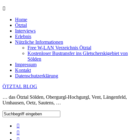
Home
Ötztal
Interviews
Erlebnis
Nützliche Informationen
Free W-LAN Verzeichnis Ötztal
Kostenloser Bustransfer ins Gletscherskigebiet von
Sölden
Impressum
Kontakt
Datenschutzerklärung
ÖTZTAL BLOG
… das Ötztal Sölden, Obergurgl-Hochgurgl, Vent, Längenfeld,
Umhausen, Oetz, Sautens, …