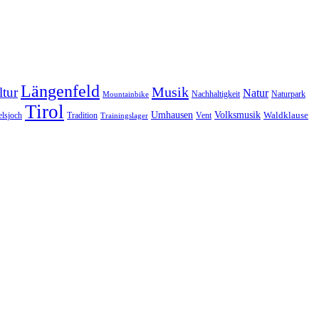
Längenfeld
Musik
tur
Natur
Nachhaltigkeit
Naturpark
Mountainbike
Tirol
Volksmusik
Umhausen
Waldklause
Vent
lsjoch
Tradition
Trainingslager