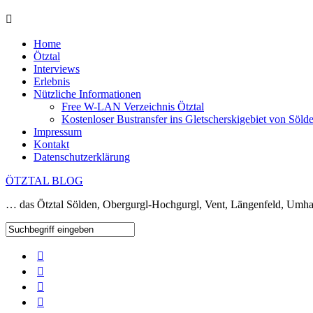
Home
Ötztal
Interviews
Erlebnis
Nützliche Informationen
Free W-LAN Verzeichnis Ötztal
Kostenloser Bustransfer ins Gletscherskigebiet von Söld
Impressum
Kontakt
Datenschutzerklärung
ÖTZTAL BLOG
… das Ötztal Sölden, Obergurgl-Hochgurgl, Vent, Längenfeld, Umha