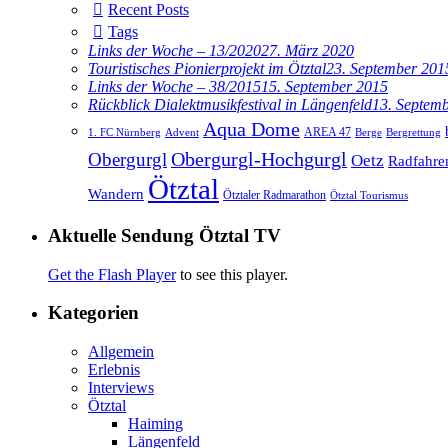
Recent Posts
Tags
Links der Woche – 13/2020
27. März 2020
Touristisches Pionierprojekt im Ötztal
23. September 201
Links der Woche – 38/2015
15. September 2015
Rückblick Dialektmusikfestival in Längenfeld
13. Septem
Aqua Dome
AREA 47
1. FC Nürnberg
Advent
Berge
Bergrettung
Obergurgl
Obergurgl-Hochgurgl
Oetz
Radfahre
Ötztal
Wandern
Ötztaler Radmarathon
Ötztal Tourismus
Aktuelle Sendung Ötztal TV
Get the Flash Player
to see this player.
Kategorien
Allgemein
Erlebnis
Interviews
Ötztal
Haiming
Längenfeld