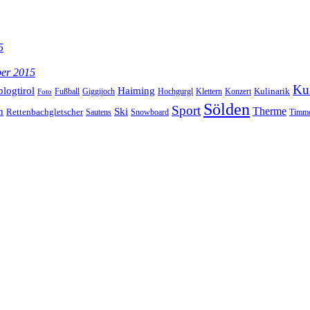
5
ber 2015
Kul
blogtirol
Haiming
Kulinarik
Hochgurgl
Klettern
Konzert
Fußball
Giggijoch
Foto
Sölden
Sport
Therme
n
Ski
Rettenbachgletscher
Sautens
Snowboard
Timme