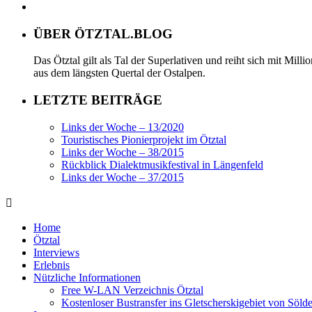
ÜBER ÖTZTAL.BLOG
Das Ötztal gilt als Tal der Superlativen und reiht sich mit Mil
aus dem längsten Quertal der Ostalpen.
LETZTE BEITRÄGE
Links der Woche – 13/2020
Touristisches Pionierprojekt im Ötztal
Links der Woche – 38/2015
Rückblick Dialektmusikfestival in Längenfeld
Links der Woche – 37/2015
Home
Ötztal
Interviews
Erlebnis
Nützliche Informationen
Free W-LAN Verzeichnis Ötztal
Kostenloser Bustransfer ins Gletscherskigebiet von Söld