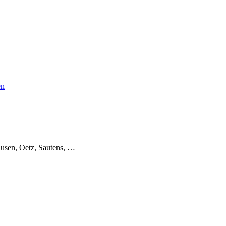
en
usen, Oetz, Sautens, …