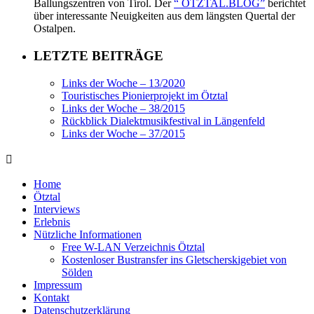
Ballungszentren von Tirol. Der
“ ÖTZTAL.BLOG”
berichtet
über interessante Neuigkeiten aus dem längsten Quertal der
Ostalpen.
LETZTE BEITRÄGE
Links der Woche – 13/2020
Touristisches Pionierprojekt im Ötztal
Links der Woche – 38/2015
Rückblick Dialektmusikfestival in Längenfeld
Links der Woche – 37/2015
Home
Ötztal
Interviews
Erlebnis
Nützliche Informationen
Free W-LAN Verzeichnis Ötztal
Kostenloser Bustransfer ins Gletscherskigebiet von
Sölden
Impressum
Kontakt
Datenschutzerklärung