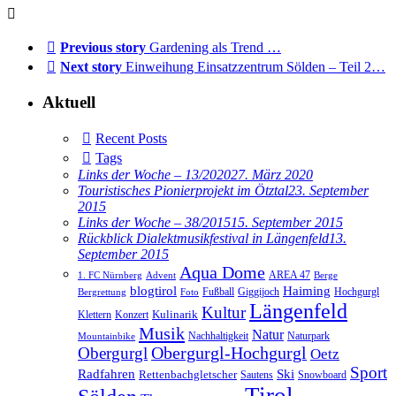
Previous story
Gardening als Trend …
Next story
Einweihung Einsatzzentrum Sölden – Teil 2…
Aktuell
Recent Posts
Tags
Links der Woche – 13/2020
27. März 2020
Touristisches Pionierprojekt im Ötztal
23. September
2015
Links der Woche – 38/2015
15. September 2015
Rückblick Dialektmusikfestival in Längenfeld
13.
September 2015
Aqua Dome
AREA 47
1. FC Nürnberg
Advent
Berge
blogtirol
Haiming
Hochgurgl
Fußball
Giggijoch
Bergrettung
Foto
Längenfeld
Kultur
Kulinarik
Klettern
Konzert
Musik
Natur
Nachhaltigkeit
Naturpark
Mountainbike
Obergurgl
Obergurgl-Hochgurgl
Oetz
Sport
Radfahren
Ski
Rettenbachgletscher
Sautens
Snowboard