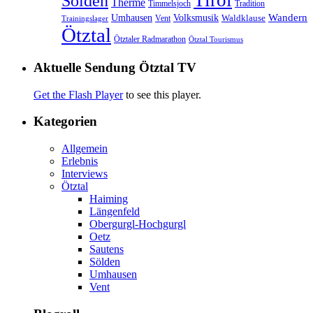
Tirol
Sölden
Therme
Timmelsjoch
Tradition
Volksmusik
Wandern
Umhausen
Waldklause
Vent
Trainingslager
Ötztal
Ötztaler Radmarathon
Ötztal Tourismus
Aktuelle Sendung Ötztal TV
Get the Flash Player
to see this player.
Kategorien
Allgemein
Erlebnis
Interviews
Ötztal
Haiming
Längenfeld
Obergurgl-Hochgurgl
Oetz
Sautens
Sölden
Umhausen
Vent