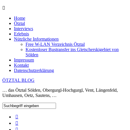
Home
Ötztal
Interviews
Erlebnis
Nützliche Informationen
Free W-LAN Verzeichnis Ötztal
Kostenloser Bustransfer ins Gletscherskigebiet von
Sölden
Impressum
Kontakt
Datenschutzerklärung
ÖTZTAL BLOG
… das Ötztal Sölden, Obergurgl-Hochgurgl, Vent, Längenfeld,
Umhausen, Oetz, Sautens, …