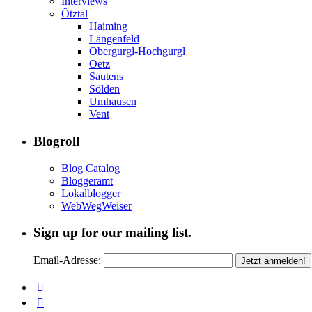
Interviews
Ötztal
Haiming
Längenfeld
Obergurgl-Hochgurgl
Oetz
Sautens
Sölden
Umhausen
Vent
Blogroll
Blog Catalog
Bloggeramt
Lokalblogger
WebWegWeiser
Sign up for our mailing list.
Email-Adresse: