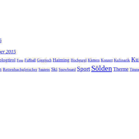
5
ber 2015
Kul
blogtirol
Haiming
Kulinarik
Hochgurgl
Klettern
Konzert
Fußball
Giggijoch
Foto
Sölden
Sport
Therme
n
Ski
Rettenbachgletscher
Sautens
Snowboard
Timme