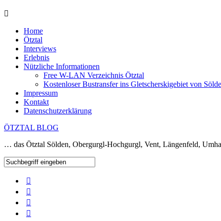
Home
Ötztal
Interviews
Erlebnis
Nützliche Informationen
Free W-LAN Verzeichnis Ötztal
Kostenloser Bustransfer ins Gletscherskigebiet von Söld
Impressum
Kontakt
Datenschutzerklärung
ÖTZTAL BLOG
… das Ötztal Sölden, Obergurgl-Hochgurgl, Vent, Längenfeld, Umha