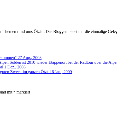
er Themen rund ums Ötztal. Das Bloggen bietet mir die einmalige Gelegen
rgekommen"
27 Aug., 2008
Sölden ist 2010 wieder Etappenort bei der Radtour über die Alpe
al
1 Dez., 2008
 guten Zweck im ganzen Ötztal
6 Jan., 2009
sind mit
*
markiert