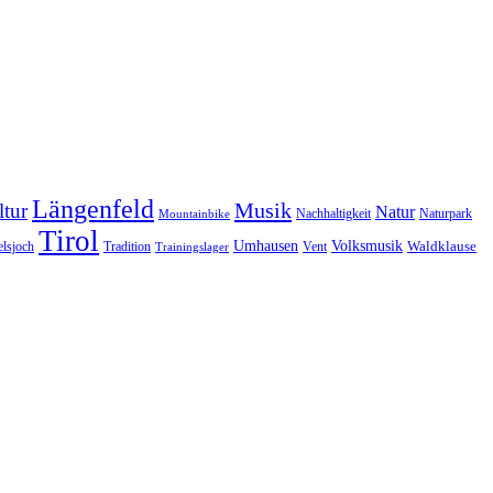
Längenfeld
Musik
tur
Natur
Nachhaltigkeit
Naturpark
Mountainbike
Tirol
Volksmusik
Umhausen
Waldklause
Vent
lsjoch
Tradition
Trainingslager