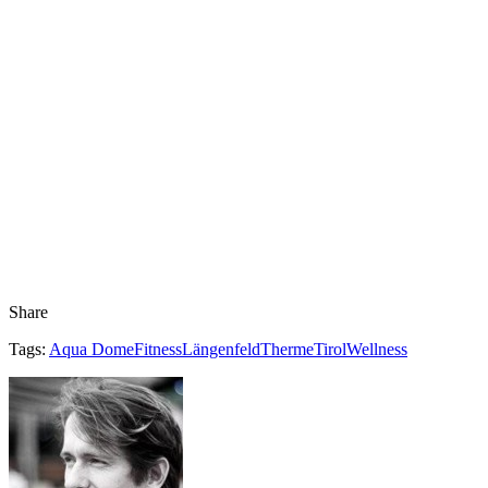
Share
Tags:
Aqua Dome
Fitness
Längenfeld
Therme
Tirol
Wellness