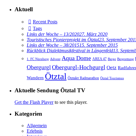
Aktuell
Recent Posts
Tags
Links der Woche – 13/2020
27. März 2020
Touristisches Pionierprojekt im Ötztal
23. September 201
Links der Woche – 38/2015
15. September 2015
Rückblick Dialektmusikfestival in Längenfeld
13. Septem
Aqua Dome
AREA 47
1. FC Nürnberg
Advent
Berge
Bergrettung
Obergurgl
Obergurgl-Hochgurgl
Oetz
Radfahre
Ötztal
Wandern
Ötztaler Radmarathon
Ötztal Tourismus
Aktuelle Sendung Ötztal TV
Get the Flash Player
to see this player.
Kategorien
Allgemein
Erlebnis