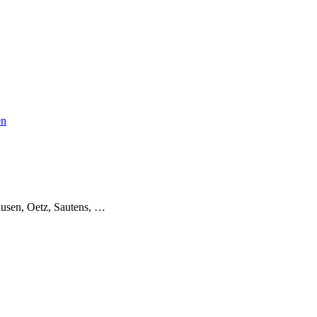
en
usen, Oetz, Sautens, …