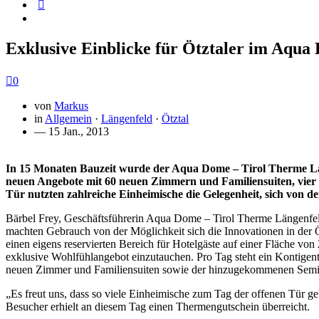
Exklusive Einblicke für Ötztaler im Aqua
0
von
Markus
in
Allgemein
·
Längenfeld
·
Ötztal
— 15 Jan., 2013
In 15 Monaten Bauzeit wurde der Aqua Dome – Tirol Therme Lä
neuen Angebote mit 60 neuen Zimmern und Familiensuiten, vier
Tür nutzten zahlreiche Einheimische die Gelegenheit, sich von d
Bärbel Frey, Geschäftsführerin Aqua Dome – Tirol Therme Längenfel
machten Gebrauch von der Möglichkeit sich die Innovationen in der 
einen eigens reservierten Bereich für Hotelgäste auf einer Fläche vo
exklusive Wohlfühlangebot einzutauchen. Pro Tag steht ein Kontigen
neuen Zimmer und Familiensuiten sowie der hinzugekommenen Semina
„Es freut uns, dass so viele Einheimische zum Tag der offenen Tür g
Besucher erhielt an diesem Tag einen Thermengutschein überreicht.