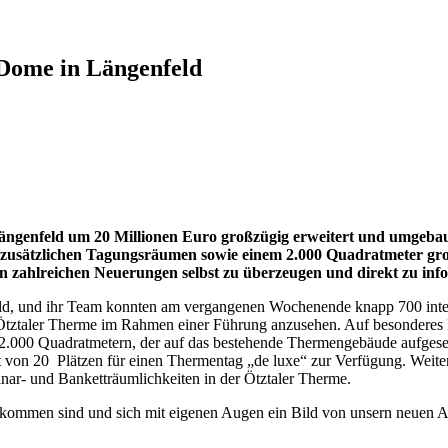
 Dome in Längenfeld
ngenfeld um 20 Millionen Euro großzügig erweitert und umgebau
 zusätzlichen Tagungsräumen sowie einem 2.000 Quadratmeter gro
en zahlreichen Neuerungen selbst zu überzeugen und direkt zu inf
d, und ihr Team konnten am vergangenen Wochenende knapp 700 intere
Ötztaler Therme im Rahmen einer Führung anzusehen. Auf besonderes I
n 2.000 Quadratmetern, der auf das bestehende Thermengebäude aufgeset
t von 20 Plätzen für einen Thermentag „de luxe“ zur Verfügung. Weite
r- und Banketträumlichkeiten in der Ötztaler Therme.
ekommen sind und sich mit eigenen Augen ein Bild von unsern neuen An