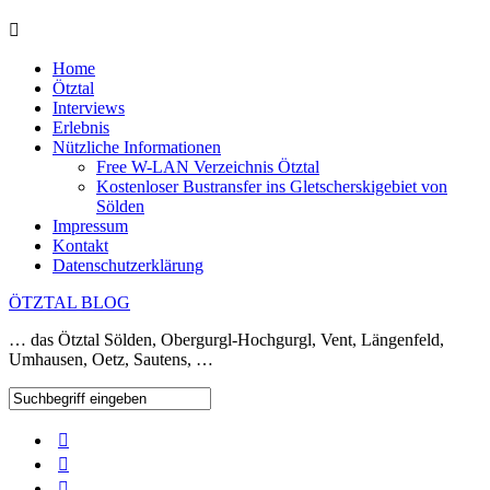
Home
Ötztal
Interviews
Erlebnis
Nützliche Informationen
Free W-LAN Verzeichnis Ötztal
Kostenloser Bustransfer ins Gletscherskigebiet von
Sölden
Impressum
Kontakt
Datenschutzerklärung
ÖTZTAL BLOG
… das Ötztal Sölden, Obergurgl-Hochgurgl, Vent, Längenfeld,
Umhausen, Oetz, Sautens, …