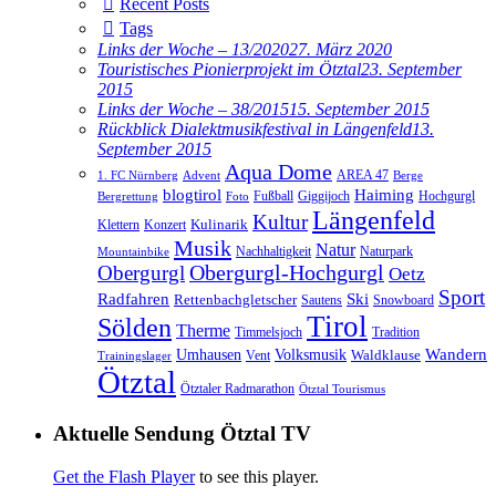
Recent Posts
Tags
Links der Woche – 13/2020
27. März 2020
Touristisches Pionierprojekt im Ötztal
23. September
2015
Links der Woche – 38/2015
15. September 2015
Rückblick Dialektmusikfestival in Längenfeld
13.
September 2015
Aqua Dome
AREA 47
1. FC Nürnberg
Advent
Berge
blogtirol
Haiming
Hochgurgl
Fußball
Giggijoch
Bergrettung
Foto
Längenfeld
Kultur
Kulinarik
Klettern
Konzert
Musik
Natur
Nachhaltigkeit
Naturpark
Mountainbike
Obergurgl
Obergurgl-Hochgurgl
Oetz
Sport
Radfahren
Ski
Rettenbachgletscher
Sautens
Snowboard
Tirol
Sölden
Therme
Timmelsjoch
Tradition
Volksmusik
Wandern
Umhausen
Waldklause
Vent
Trainingslager
Ötztal
Ötztaler Radmarathon
Ötztal Tourismus
Aktuelle Sendung Ötztal TV
Get the Flash Player
to see this player.