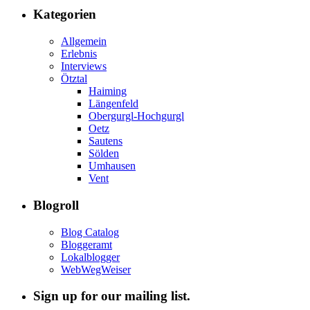
Kategorien
Allgemein
Erlebnis
Interviews
Ötztal
Haiming
Längenfeld
Obergurgl-Hochgurgl
Oetz
Sautens
Sölden
Umhausen
Vent
Blogroll
Blog Catalog
Bloggeramt
Lokalblogger
WebWegWeiser
Sign up for our mailing list.