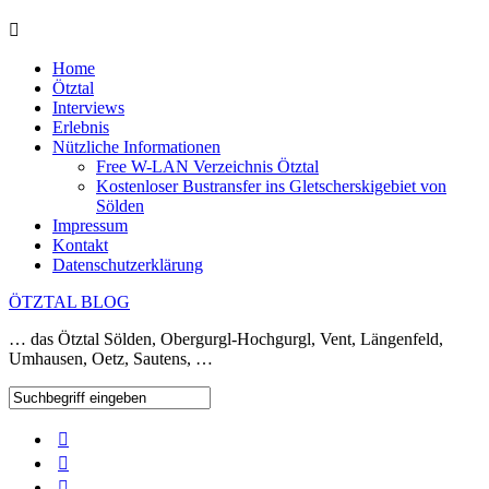
Home
Ötztal
Interviews
Erlebnis
Nützliche Informationen
Free W-LAN Verzeichnis Ötztal
Kostenloser Bustransfer ins Gletscherskigebiet von
Sölden
Impressum
Kontakt
Datenschutzerklärung
ÖTZTAL BLOG
… das Ötztal Sölden, Obergurgl-Hochgurgl, Vent, Längenfeld,
Umhausen, Oetz, Sautens, …