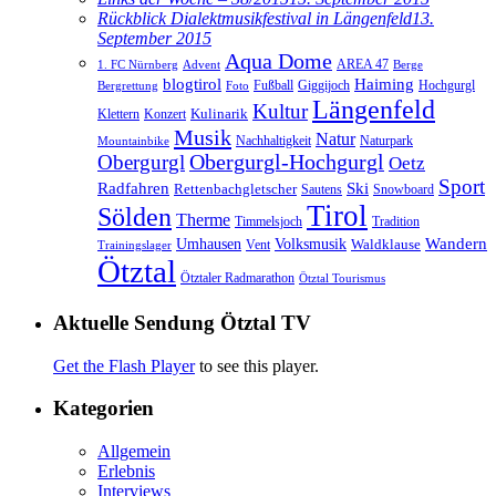
Rückblick Dialektmusikfestival in Längenfeld
13.
September 2015
Aqua Dome
AREA 47
1. FC Nürnberg
Advent
Berge
blogtirol
Haiming
Hochgurgl
Fußball
Giggijoch
Bergrettung
Foto
Längenfeld
Kultur
Kulinarik
Klettern
Konzert
Musik
Natur
Nachhaltigkeit
Naturpark
Mountainbike
Obergurgl
Obergurgl-Hochgurgl
Oetz
Sport
Radfahren
Ski
Rettenbachgletscher
Sautens
Snowboard
Tirol
Sölden
Therme
Timmelsjoch
Tradition
Volksmusik
Wandern
Umhausen
Waldklause
Vent
Trainingslager
Ötztal
Ötztaler Radmarathon
Ötztal Tourismus
Aktuelle Sendung Ötztal TV
Get the Flash Player
to see this player.
Kategorien
Allgemein
Erlebnis
Interviews