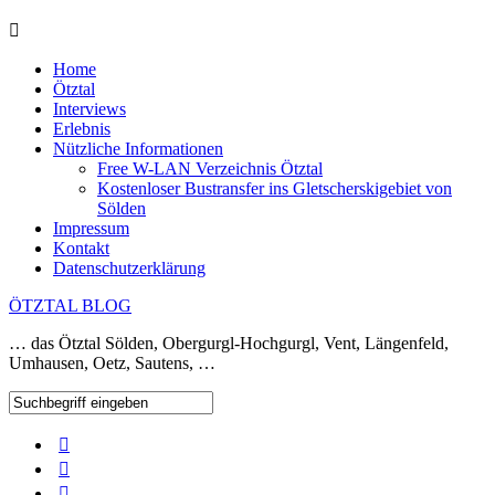
Home
Ötztal
Interviews
Erlebnis
Nützliche Informationen
Free W-LAN Verzeichnis Ötztal
Kostenloser Bustransfer ins Gletscherskigebiet von
Sölden
Impressum
Kontakt
Datenschutzerklärung
ÖTZTAL BLOG
… das Ötztal Sölden, Obergurgl-Hochgurgl, Vent, Längenfeld,
Umhausen, Oetz, Sautens, …