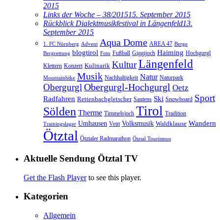
2015
Links der Woche – 38/2015
15. September 2015
Rückblick Dialektmusikfestival in Längenfeld
13.
September 2015
Aqua Dome
AREA 47
1. FC Nürnberg
Advent
Berge
blogtirol
Haiming
Hochgurgl
Fußball
Giggijoch
Bergrettung
Foto
Längenfeld
Kultur
Kulinarik
Klettern
Konzert
Musik
Natur
Nachhaltigkeit
Naturpark
Mountainbike
Obergurgl
Obergurgl-Hochgurgl
Oetz
Sport
Radfahren
Ski
Rettenbachgletscher
Sautens
Snowboard
Tirol
Sölden
Therme
Timmelsjoch
Tradition
Volksmusik
Wandern
Umhausen
Waldklause
Vent
Trainingslager
Ötztal
Ötztaler Radmarathon
Ötztal Tourismus
Aktuelle Sendung Ötztal TV
Get the Flash Player
to see this player.
Kategorien
Allgemein