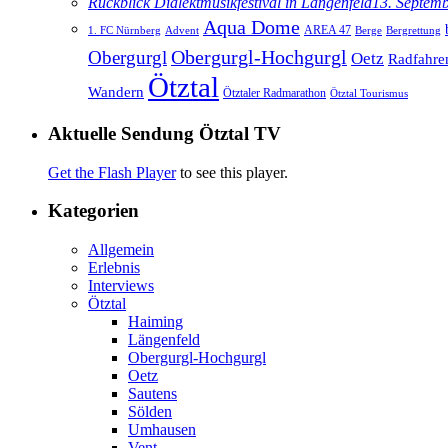
Rückblick Dialektmusikfestival in Längenfeld
13. Septem
Aqua Dome
AREA 47
1. FC Nürnberg
Advent
Berge
Bergrettung
Obergurgl
Obergurgl-Hochgurgl
Oetz
Radfahre
Ötztal
Wandern
Ötztaler Radmarathon
Ötztal Tourismus
Aktuelle Sendung Ötztal TV
Get the Flash Player
to see this player.
Kategorien
Allgemein
Erlebnis
Interviews
Ötztal
Haiming
Längenfeld
Obergurgl-Hochgurgl
Oetz
Sautens
Sölden
Umhausen
Vent