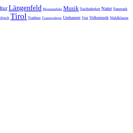
Längenfeld
Musik
tur
Natur
Nachhaltigkeit
Naturpark
Mountainbike
Tirol
Volksmusik
Umhausen
Waldklause
Vent
lsjoch
Tradition
Trainingslager