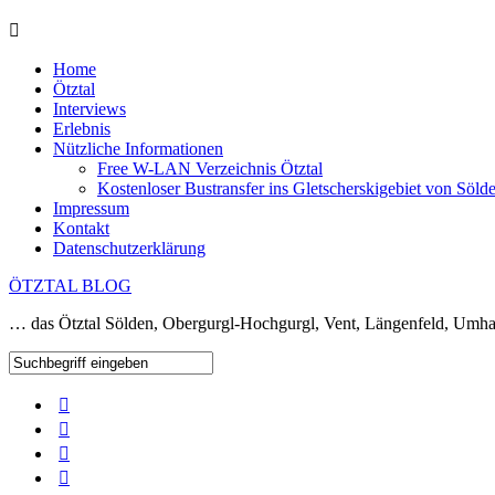
Home
Ötztal
Interviews
Erlebnis
Nützliche Informationen
Free W-LAN Verzeichnis Ötztal
Kostenloser Bustransfer ins Gletscherskigebiet von Söld
Impressum
Kontakt
Datenschutzerklärung
ÖTZTAL BLOG
… das Ötztal Sölden, Obergurgl-Hochgurgl, Vent, Längenfeld, Umha