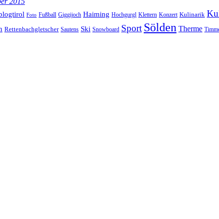
ber 2015
Kul
blogtirol
Haiming
Kulinarik
Hochgurgl
Klettern
Konzert
Fußball
Giggijoch
Foto
Sölden
Sport
Therme
n
Ski
Rettenbachgletscher
Sautens
Snowboard
Timme