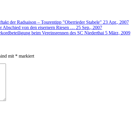
ftakt der Radsaison – Tourentipp "Oberrieder Stabele"
23 Apr., 2007
 Abschied von den eisernern Riesen …
25 Sep., 2007
kordbeteiligung beim Vereinsrennen des SC Niederthai
5 März, 2009
sind mit
*
markiert