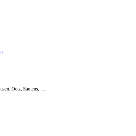
en
usen, Oetz, Sautens, …