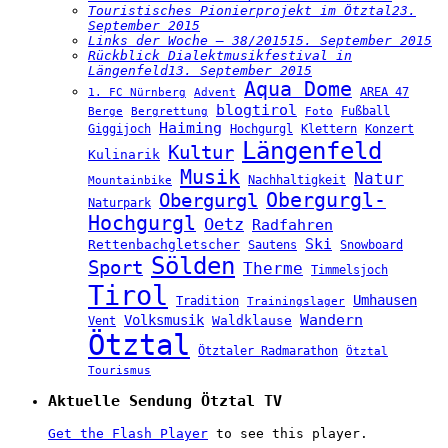
Touristisches Pionierprojekt im Ötztal
23.
September 2015
Links der Woche – 38/2015
15. September 2015
Rückblick Dialektmusikfestival in
Längenfeld
13. September 2015
Aqua Dome
AREA 47
1. FC Nürnberg
Advent
blogtirol
Fußball
Berge
Bergrettung
Foto
Haiming
Hochgurgl
Klettern
Konzert
Giggijoch
Längenfeld
Kultur
Kulinarik
Musik
Natur
Nachhaltigkeit
Mountainbike
Obergurgl
Obergurgl-
Naturpark
Hochgurgl
Oetz
Radfahren
Ski
Rettenbachgletscher
Sautens
Snowboard
Sölden
Sport
Therme
Timmelsjoch
Tirol
Umhausen
Tradition
Trainingslager
Wandern
Volksmusik
Vent
Waldklause
Ötztal
Ötztaler Radmarathon
Ötztal
Tourismus
Aktuelle Sendung Ötztal TV
Get the Flash Player
to see this player.