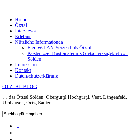
Home
Ötztal
Interviews
Erlebnis
Nützliche Informationen
Free W-LAN Verzeichnis Ötztal
Kostenloser Bustransfer ins Gletscherskigebiet von
Sölden
Impressum
Kontakt
Datenschutzerklärung
ÖTZTAL BLOG
… das Ötztal Sölden, Obergurgl-Hochgurgl, Vent, Längenfeld,
Umhausen, Oetz, Sautens, …