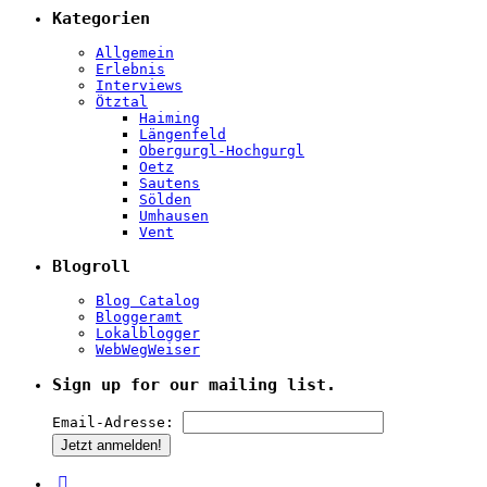
Kategorien
Allgemein
Erlebnis
Interviews
Ötztal
Haiming
Längenfeld
Obergurgl-Hochgurgl
Oetz
Sautens
Sölden
Umhausen
Vent
Blogroll
Blog Catalog
Bloggeramt
Lokalblogger
WebWegWeiser
Sign up for our mailing list.
Email-Adresse: