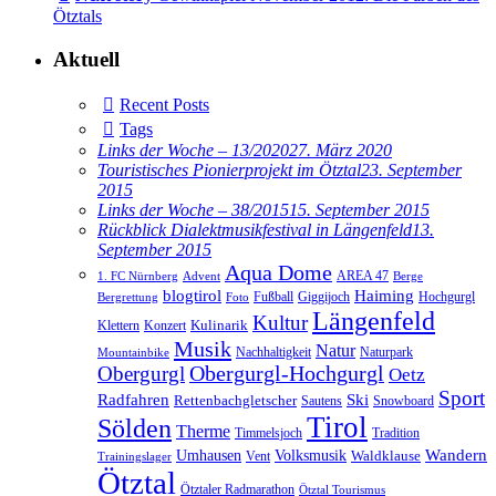
Ötztals
Aktuell
Recent Posts
Tags
Links der Woche – 13/2020
27. März 2020
Touristisches Pionierprojekt im Ötztal
23. September
2015
Links der Woche – 38/2015
15. September 2015
Rückblick Dialektmusikfestival in Längenfeld
13.
September 2015
Aqua Dome
AREA 47
1. FC Nürnberg
Advent
Berge
blogtirol
Haiming
Hochgurgl
Fußball
Giggijoch
Bergrettung
Foto
Längenfeld
Kultur
Kulinarik
Klettern
Konzert
Musik
Natur
Nachhaltigkeit
Naturpark
Mountainbike
Obergurgl
Obergurgl-Hochgurgl
Oetz
Sport
Radfahren
Ski
Rettenbachgletscher
Sautens
Snowboard
Tirol
Sölden
Therme
Timmelsjoch
Tradition
Volksmusik
Wandern
Umhausen
Waldklause
Vent
Trainingslager
Ötztal
Ötztaler Radmarathon
Ötztal Tourismus