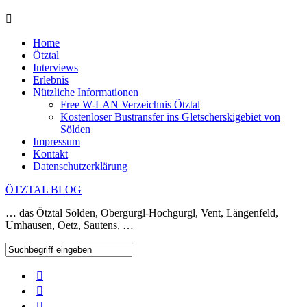
Home
Ötztal
Interviews
Erlebnis
Nützliche Informationen
Free W-LAN Verzeichnis Ötztal
Kostenloser Bustransfer ins Gletscherskigebiet von
Sölden
Impressum
Kontakt
Datenschutzerklärung
ÖTZTAL BLOG
… das Ötztal Sölden, Obergurgl-Hochgurgl, Vent, Längenfeld,
Umhausen, Oetz, Sautens, …