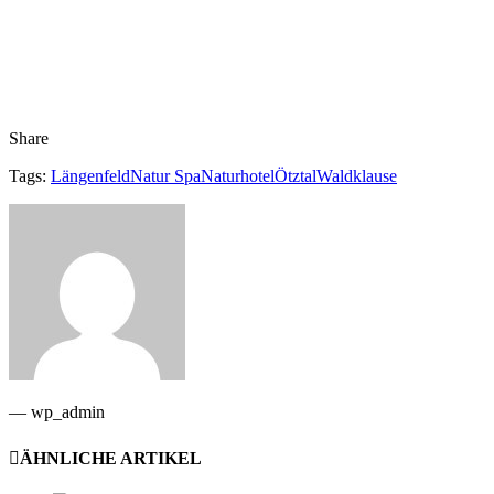
Share
Tags:
Längenfeld
Natur Spa
Naturhotel
Ötztal
Waldklause
— wp_admin
ÄHNLICHE ARTIKEL