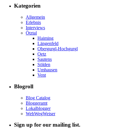
Kategorien
Allgemein
Erlebnis
Interviews
Ötztal
Haiming
Längenfeld
Obergurgl-Hochgurgl
Oetz
Sautens
Sölden
Umhausen
Vent
Blogroll
Blog Catalog
Bloggeramt
Lokalblogger
WebWegWeiser
Sign up for our mailing list.