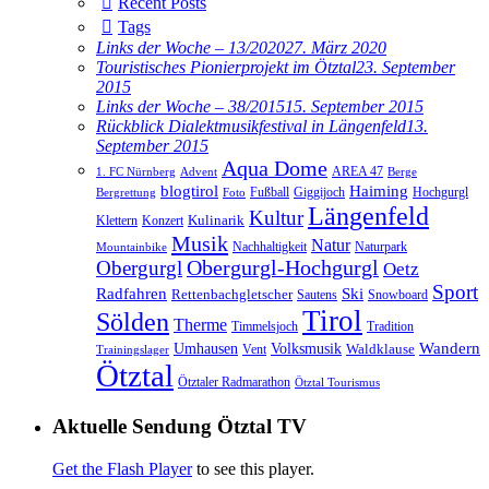
Recent Posts
Tags
Links der Woche – 13/2020
27. März 2020
Touristisches Pionierprojekt im Ötztal
23. September
2015
Links der Woche – 38/2015
15. September 2015
Rückblick Dialektmusikfestival in Längenfeld
13.
September 2015
Aqua Dome
AREA 47
1. FC Nürnberg
Advent
Berge
blogtirol
Haiming
Hochgurgl
Fußball
Giggijoch
Bergrettung
Foto
Längenfeld
Kultur
Kulinarik
Klettern
Konzert
Musik
Natur
Nachhaltigkeit
Naturpark
Mountainbike
Obergurgl
Obergurgl-Hochgurgl
Oetz
Sport
Radfahren
Ski
Rettenbachgletscher
Sautens
Snowboard
Tirol
Sölden
Therme
Timmelsjoch
Tradition
Volksmusik
Wandern
Umhausen
Waldklause
Vent
Trainingslager
Ötztal
Ötztaler Radmarathon
Ötztal Tourismus
Aktuelle Sendung Ötztal TV
Get the Flash Player
to see this player.