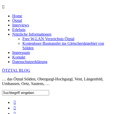
Home
Ötztal
Interviews
Erlebnis
Nützliche Informationen
Free W-LAN Verzeichnis Ötztal
Kostenloser Bustransfer ins Gletscherskigebiet von
Sölden
Impressum
Kontakt
Datenschutzerklärung
ÖTZTAL BLOG
… das Ötztal Sölden, Obergurgl-Hochgurgl, Vent, Längenfeld,
Umhausen, Oetz, Sautens, …