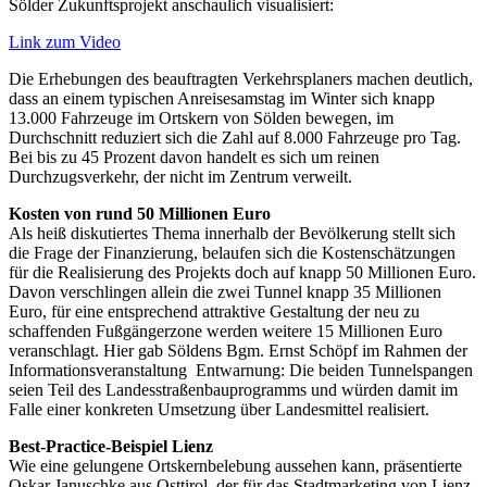
Sölder Zukunftsprojekt anschaulich visualisiert:
Link zum Video
Die Erhebungen des beauftragten Verkehrsplaners machen deutlich,
dass an einem typischen Anreisesamstag im Winter sich knapp
13.000 Fahrzeuge im Ortskern von Sölden bewegen, im
Durchschnitt reduziert sich die Zahl auf 8.000 Fahrzeuge pro Tag.
Bei bis zu 45 Prozent davon handelt es sich um reinen
Durchzugsverkehr, der nicht im Zentrum verweilt.
Kosten von rund 50 Millionen Euro
Als heiß diskutiertes Thema innerhalb der Bevölkerung stellt sich
die Frage der Finanzierung, belaufen sich die Kostenschätzungen
für die Realisierung des Projekts doch auf knapp 50 Millionen Euro.
Davon verschlingen allein die zwei Tunnel knapp 35 Millionen
Euro, für eine entsprechend attraktive Gestaltung der neu zu
schaffenden Fußgängerzone werden weitere 15 Millionen Euro
veranschlagt. Hier gab Söldens Bgm. Ernst Schöpf im Rahmen der
Informationsveranstaltung Entwarnung: Die beiden Tunnelspangen
seien Teil des Landesstraßenbauprogramms und würden damit im
Falle einer konkreten Umsetzung über Landesmittel realisiert.
Best-Practice-Beispiel Lienz
Wie eine gelungene Ortskernbelebung aussehen kann, präsentierte
Oskar Januschke aus Osttirol, der für das Stadtmarketing von Lienz