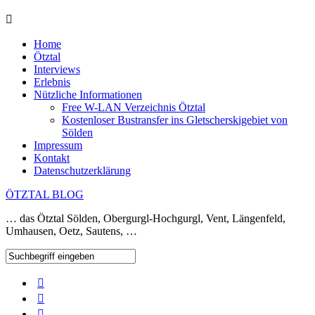
Home
Ötztal
Interviews
Erlebnis
Nützliche Informationen
Free W-LAN Verzeichnis Ötztal
Kostenloser Bustransfer ins Gletscherskigebiet von
Sölden
Impressum
Kontakt
Datenschutzerklärung
ÖTZTAL BLOG
… das Ötztal Sölden, Obergurgl-Hochgurgl, Vent, Längenfeld,
Umhausen, Oetz, Sautens, …