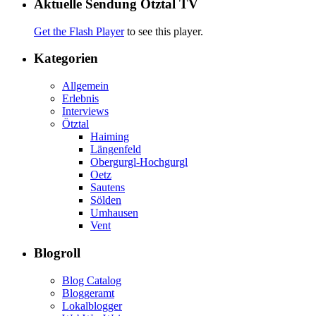
Aktuelle Sendung Ötztal TV
Get the Flash Player
to see this player.
Kategorien
Allgemein
Erlebnis
Interviews
Ötztal
Haiming
Längenfeld
Obergurgl-Hochgurgl
Oetz
Sautens
Sölden
Umhausen
Vent
Blogroll
Blog Catalog
Bloggeramt
Lokalblogger