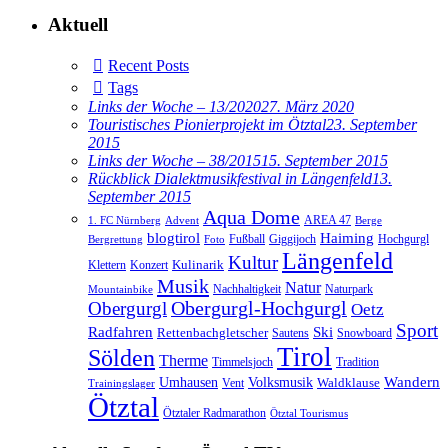
Aktuell
Recent Posts
Tags
Links der Woche – 13/2020
27. März 2020
Touristisches Pionierprojekt im Ötztal
23. September
2015
Links der Woche – 38/2015
15. September 2015
Rückblick Dialektmusikfestival in Längenfeld
13.
September 2015
Aqua Dome
AREA 47
1. FC Nürnberg
Advent
Berge
blogtirol
Haiming
Hochgurgl
Fußball
Giggijoch
Bergrettung
Foto
Längenfeld
Kultur
Kulinarik
Klettern
Konzert
Musik
Natur
Nachhaltigkeit
Naturpark
Mountainbike
Obergurgl
Obergurgl-Hochgurgl
Oetz
Sport
Radfahren
Ski
Rettenbachgletscher
Sautens
Snowboard
Tirol
Sölden
Therme
Timmelsjoch
Tradition
Volksmusik
Wandern
Umhausen
Waldklause
Vent
Trainingslager
Ötztal
Ötztaler Radmarathon
Ötztal Tourismus