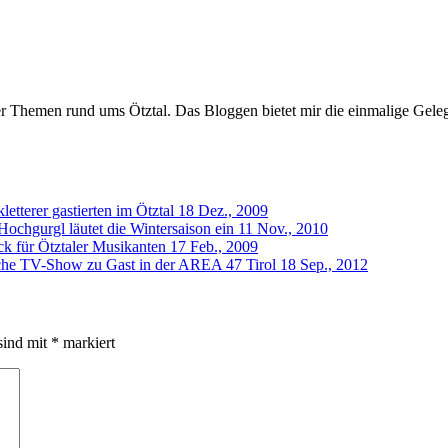
er Themen rund ums Ötztal. Das Bloggen bietet mir die einmalige Gelegen
letterer gastierten im Ötztal
18 Dez., 2009
ochgurgl läutet die Wintersaison ein
11 Nov., 2010
ock für Ötztaler Musikanten
17 Feb., 2009
che TV-Show zu Gast in der AREA 47 Tirol
18 Sep., 2012
sind mit
*
markiert