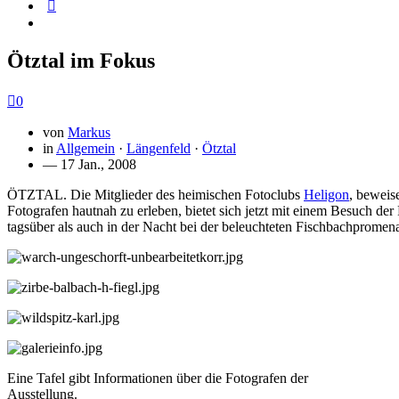
Ötztal im Fokus
0
von
Markus
in
Allgemein
·
Längenfeld
·
Ötztal
— 17 Jan., 2008
ÖTZTAL. Die Mitglieder des heimischen Fotoclubs
Heligon
, beweis
Fotografen hautnah zu erleben, bietet sich jetzt mit einem Besuch de
tagsüber als auch in der Nacht bei der beleuchteten Fischbachpromena
Eine Tafel gibt Informationen über die Fotografen der
Ausstellung.