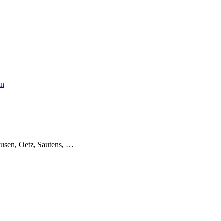
en
usen, Oetz, Sautens, …