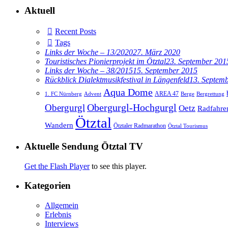
Aktuell
Recent Posts
Tags
Links der Woche – 13/2020
27. März 2020
Touristisches Pionierprojekt im Ötztal
23. September 201
Links der Woche – 38/2015
15. September 2015
Rückblick Dialektmusikfestival in Längenfeld
13. Septem
Aqua Dome
AREA 47
1. FC Nürnberg
Advent
Berge
Bergrettung
Obergurgl
Obergurgl-Hochgurgl
Oetz
Radfahre
Ötztal
Wandern
Ötztaler Radmarathon
Ötztal Tourismus
Aktuelle Sendung Ötztal TV
Get the Flash Player
to see this player.
Kategorien
Allgemein
Erlebnis
Interviews