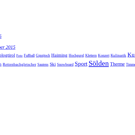
5
ber 2015
Kul
blogtirol
Haiming
Kulinarik
Hochgurgl
Klettern
Konzert
Fußball
Giggijoch
Foto
Sölden
Sport
Therme
n
Ski
Rettenbachgletscher
Sautens
Snowboard
Timme