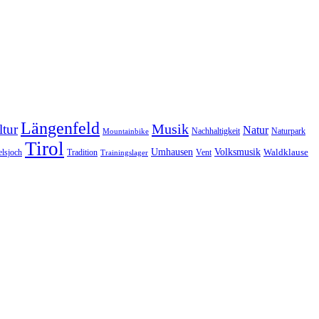
Längenfeld
Musik
tur
Natur
Nachhaltigkeit
Naturpark
Mountainbike
Tirol
Volksmusik
Umhausen
Waldklause
Vent
lsjoch
Tradition
Trainingslager