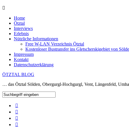
Home
Ötztal
Interviews
Erlebnis
Nützliche Informationen
Free W-LAN Verzeichnis Ötztal
Kostenloser Bustransfer ins Gletscherskigebiet von Söld
Impressum
Kontakt
Datenschutzerklärung
ÖTZTAL BLOG
… das Ötztal Sölden, Obergurgl-Hochgurgl, Vent, Längenfeld, Umha