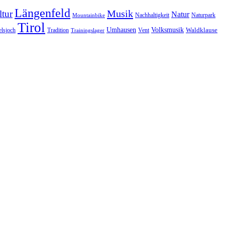
Längenfeld
Musik
tur
Natur
Nachhaltigkeit
Naturpark
Mountainbike
Tirol
Volksmusik
Umhausen
Waldklause
Vent
lsjoch
Tradition
Trainingslager