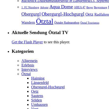
Rückblick Dialektmusikfestival in Längenfeld
13. Septem
Aqua Dome
AREA 47
1. FC Nürnberg
Advent
Berge
Bergrettung
Obergurgl
Obergurgl-Hochgurgl
Oetz
Radfahre
Ötztal
Wandern
Ötztaler Radmarathon
Ötztal Tourismus
Aktuelle Sendung Ötztal TV
Get the Flash Player
to see this player.
Kategorien
Allgemein
Erlebnis
Interviews
Ötztal
Haiming
Längenfeld
Obergurgl-Hochgurgl
Oetz
Sautens
Sölden
Umhausen
Vent