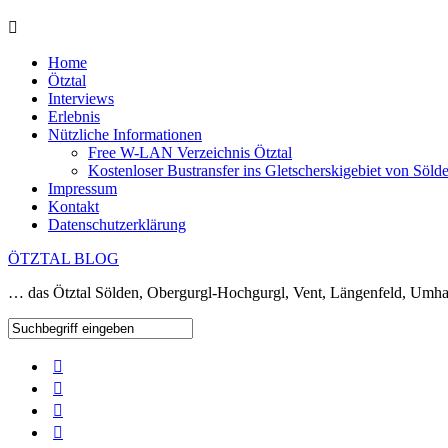
Home
Ötztal
Interviews
Erlebnis
Nützliche Informationen
Free W-LAN Verzeichnis Ötztal
Kostenloser Bustransfer ins Gletscherskigebiet von Söld
Impressum
Kontakt
Datenschutzerklärung
ÖTZTAL BLOG
… das Ötztal Sölden, Obergurgl-Hochgurgl, Vent, Längenfeld, Umha