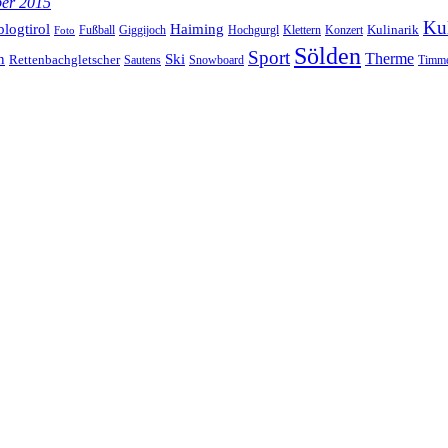
ber 2015
Kul
blogtirol
Haiming
Kulinarik
Hochgurgl
Klettern
Konzert
Fußball
Giggijoch
Foto
Sölden
Sport
Therme
n
Ski
Rettenbachgletscher
Sautens
Snowboard
Timme