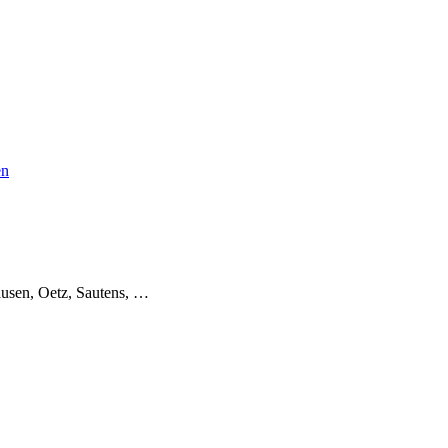
en
usen, Oetz, Sautens, …