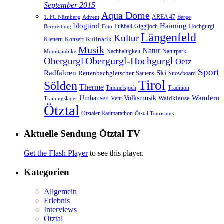
September 2015
Aqua Dome
AREA 47
1. FC Nürnberg
Advent
Berge
blogtirol
Haiming
Hochgurgl
Fußball
Giggijoch
Bergrettung
Foto
Längenfeld
Kultur
Kulinarik
Klettern
Konzert
Musik
Natur
Nachhaltigkeit
Naturpark
Mountainbike
Obergurgl
Obergurgl-Hochgurgl
Oetz
Sport
Radfahren
Ski
Rettenbachgletscher
Sautens
Snowboard
Tirol
Sölden
Therme
Timmelsjoch
Tradition
Volksmusik
Wandern
Umhausen
Waldklause
Vent
Trainingslager
Ötztal
Ötztaler Radmarathon
Ötztal Tourismus
Aktuelle Sendung Ötztal TV
Get the Flash Player
to see this player.
Kategorien
Allgemein
Erlebnis
Interviews
Ötztal