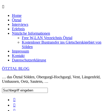
Home
Ötztal
Interviews
Erlebnis
Nützliche Informationen
Free W-LAN Verzeichnis Ötztal
Kostenloser Bustransfer ins Gletscherskigebiet von
Sölden
Impressum
Kontakt
Datenschutzerklärung
ÖTZTAL BLOG
… das Ötztal Sölden, Obergurgl-Hochgurgl, Vent, Längenfeld,
Umhausen, Oetz, Sautens, …