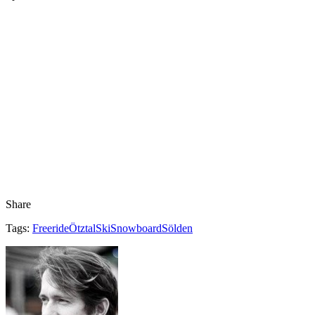
Share
Tags:
Freeride
Ötztal
Ski
Snowboard
Sölden