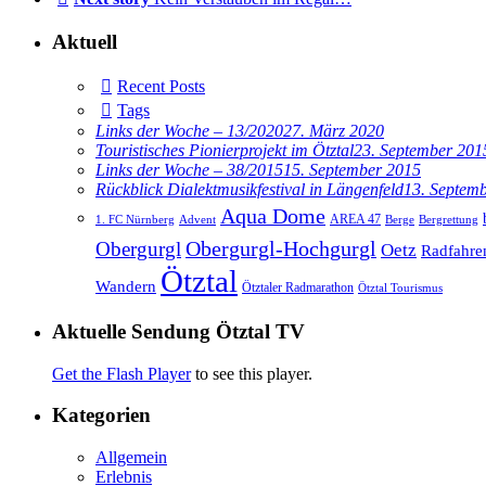
Aktuell
Recent Posts
Tags
Links der Woche – 13/2020
27. März 2020
Touristisches Pionierprojekt im Ötztal
23. September 201
Links der Woche – 38/2015
15. September 2015
Rückblick Dialektmusikfestival in Längenfeld
13. Septem
Aqua Dome
AREA 47
1. FC Nürnberg
Advent
Berge
Bergrettung
Obergurgl
Obergurgl-Hochgurgl
Oetz
Radfahre
Ötztal
Wandern
Ötztaler Radmarathon
Ötztal Tourismus
Aktuelle Sendung Ötztal TV
Get the Flash Player
to see this player.
Kategorien
Allgemein
Erlebnis