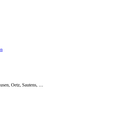
en
usen, Oetz, Sautens, …