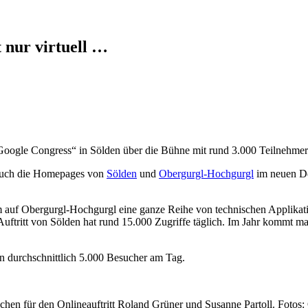
 nur virtuell …
Google Congress“ in Sölden über die Bühne mit rund 3.000 Teilnehmer
h auch die Homepages von
Sölden
und
Obergurgl-Hochgurgl
im neuen D
 auf Obergurgl-Hochgurgl eine ganze Reihe von technischen Applikatio
e-Auftritt von Sölden hat rund 15.000 Zugriffe täglich. Im Jahr kommt
n durchschnittlich 5.000 Besucher am Tag.
hen für den Onlineauftritt Roland Grüner und Susanne Partoll. Fotos: