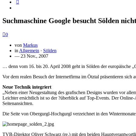
Suchmaschine Google besucht Sölden nicht
0
von
Markus
in
Allgemein
·
Sölden
— 23 Nov., 2007
… denn vom 16. bis 20. April 2008 geht in Sölden der europäische „
Vor dem realen Besuch der Internetfirma im Ötztal präsentieren sic
Neue Technik integriert
„Neben einer Neugestaltung des grafischen Designs wurden vor allem
Leichter ersichtlich ist so der ?úberblick auf Top-Events. Der Onlin
Seitenansichten.
Die Seite von Obergurgl-Hochgurgl verzeichnet in den Wintermonate
TVB-Direktor Oliver Schwarz (re.) mit den beiden Hauptverantwortlic