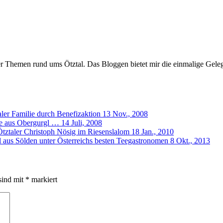
er Themen rund ums Ötztal. Das Bloggen bietet mir die einmalige Gelegen
aler Familie durch Benefizaktion
13 Nov., 2008
te aus Obergurgl …
14 Juli, 2008
Ötztaler Christoph Nösig im Riesenslalom
18 Jan., 2010
l aus Sölden unter Österreichs besten Teegastronomen
8 Okt., 2013
sind mit
*
markiert