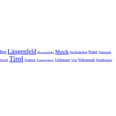
Längenfeld
Musik
tur
Natur
Nachhaltigkeit
Naturpark
Mountainbike
Tirol
Volksmusik
Umhausen
Waldklause
Vent
lsjoch
Tradition
Trainingslager