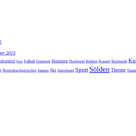
5
ber 2015
Kul
blogtirol
Haiming
Kulinarik
Hochgurgl
Klettern
Konzert
Fußball
Giggijoch
Foto
Sölden
Sport
Therme
n
Ski
Rettenbachgletscher
Sautens
Snowboard
Timme