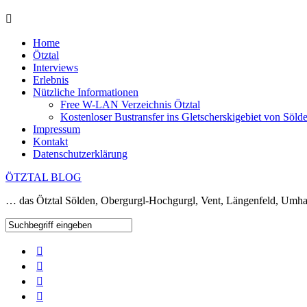
Home
Ötztal
Interviews
Erlebnis
Nützliche Informationen
Free W-LAN Verzeichnis Ötztal
Kostenloser Bustransfer ins Gletscherskigebiet von Söld
Impressum
Kontakt
Datenschutzerklärung
ÖTZTAL BLOG
… das Ötztal Sölden, Obergurgl-Hochgurgl, Vent, Längenfeld, Umha