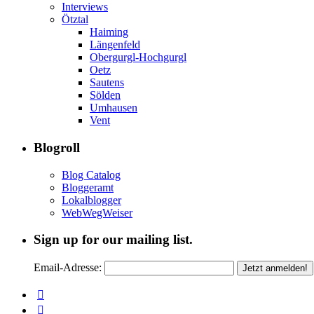
Interviews
Ötztal
Haiming
Längenfeld
Obergurgl-Hochgurgl
Oetz
Sautens
Sölden
Umhausen
Vent
Blogroll
Blog Catalog
Bloggeramt
Lokalblogger
WebWegWeiser
Sign up for our mailing list.
Email-Adresse: