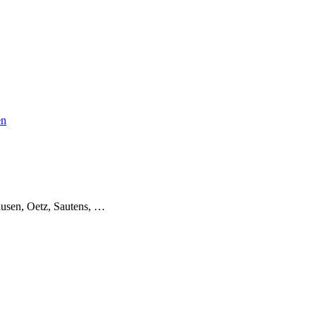
en
usen, Oetz, Sautens, …