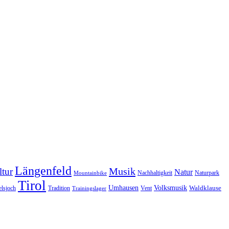
Längenfeld
Musik
tur
Natur
Nachhaltigkeit
Naturpark
Mountainbike
Tirol
Volksmusik
Umhausen
Waldklause
Vent
lsjoch
Tradition
Trainingslager