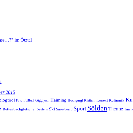
ass…?" im Ötztal
5
ber 2015
Kul
blogtirol
Haiming
Kulinarik
Hochgurgl
Klettern
Konzert
Fußball
Giggijoch
Foto
Sölden
Sport
Therme
n
Ski
Rettenbachgletscher
Sautens
Snowboard
Timme