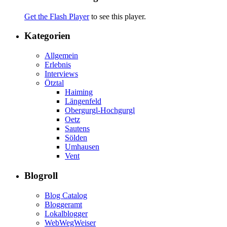
Get the Flash Player
to see this player.
Kategorien
Allgemein
Erlebnis
Interviews
Ötztal
Haiming
Längenfeld
Obergurgl-Hochgurgl
Oetz
Sautens
Sölden
Umhausen
Vent
Blogroll
Blog Catalog
Bloggeramt
Lokalblogger
WebWegWeiser