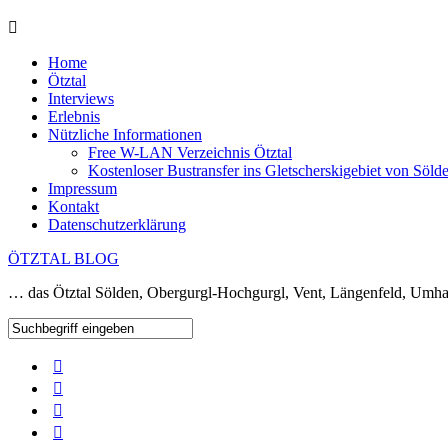
Home
Ötztal
Interviews
Erlebnis
Nützliche Informationen
Free W-LAN Verzeichnis Ötztal
Kostenloser Bustransfer ins Gletscherskigebiet von Söld
Impressum
Kontakt
Datenschutzerklärung
ÖTZTAL BLOG
… das Ötztal Sölden, Obergurgl-Hochgurgl, Vent, Längenfeld, Umha