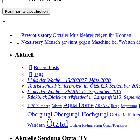
Previous story
Ötztaler Musiklehrer zeigen ihr Können
Next story
Mensch gewinnt gegen Maschine bei "Wetten d
Aktuell
Recent Posts
Tags
Links der Woche – 13/2020
27. März 2020
Touristisches Pionierprojekt im Ötztal
23. September 201
Links der Woche – 38/2015
15. September 2015
Rückblick Dialektmusikfestival in Längenfeld
13. Septem
Aqua Dome
AREA 47
1. FC Nürnberg
Advent
Berge
Bergrettung
Obergurgl
Obergurgl-Hochgurgl
Oetz
Radfahre
Ötztal
Wandern
Ötztaler Radmarathon
Ötztal Tourismus
Aktuelle Sendung Ötztal TV