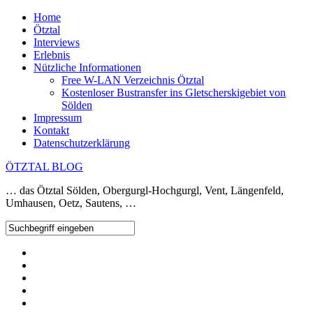
Home
Ötztal
Interviews
Erlebnis
Nützliche Informationen
Free W-LAN Verzeichnis Ötztal
Kostenloser Bustransfer ins Gletscherskigebiet von
Sölden
Impressum
Kontakt
Datenschutzerklärung
ÖTZTAL BLOG
… das Ötztal Sölden, Obergurgl-Hochgurgl, Vent, Längenfeld,
Umhausen, Oetz, Sautens, …