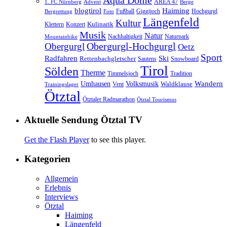
Aqua Dome
AREA 47
1. FC Nürnberg
Advent
Berge
blogtirol
Haiming
Hochgurgl
Fußball
Giggijoch
Bergrettung
Foto
Längenfeld
Kultur
Kulinarik
Klettern
Konzert
Musik
Natur
Nachhaltigkeit
Naturpark
Mountainbike
Obergurgl
Obergurgl-Hochgurgl
Oetz
Sport
Radfahren
Ski
Rettenbachgletscher
Sautens
Snowboard
Tirol
Sölden
Therme
Timmelsjoch
Tradition
Volksmusik
Wandern
Umhausen
Waldklause
Vent
Trainingslager
Ötztal
Ötztaler Radmarathon
Ötztal Tourismus
Aktuelle Sendung Ötztal TV
Get the Flash Player
to see this player.
Kategorien
Allgemein
Erlebnis
Interviews
Ötztal
Haiming
Längenfeld