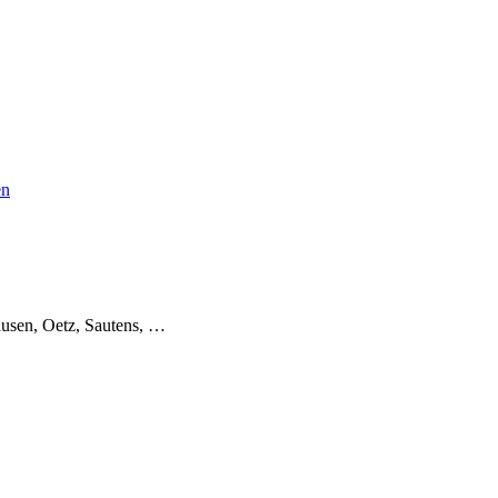
en
usen, Oetz, Sautens, …