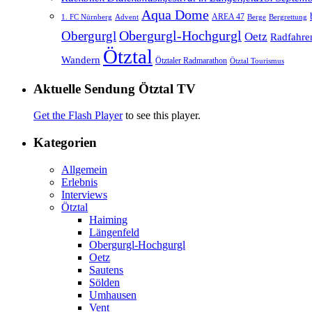
Aqua Dome
AREA 47
1. FC Nürnberg
Advent
Berge
Bergrettung
Obergurgl
Obergurgl-Hochgurgl
Oetz
Radfahre
Ötztal
Wandern
Ötztaler Radmarathon
Ötztal Tourismus
Aktuelle Sendung Ötztal TV
Get the Flash Player
to see this player.
Kategorien
Allgemein
Erlebnis
Interviews
Ötztal
Haiming
Längenfeld
Obergurgl-Hochgurgl
Oetz
Sautens
Sölden
Umhausen
Vent