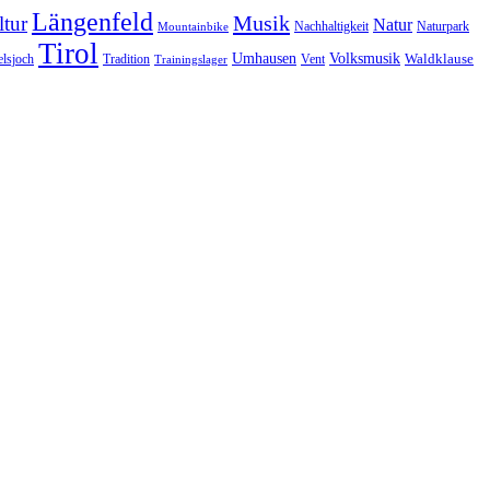
Längenfeld
Musik
tur
Natur
Nachhaltigkeit
Naturpark
Mountainbike
Tirol
Volksmusik
Umhausen
Waldklause
Vent
lsjoch
Tradition
Trainingslager