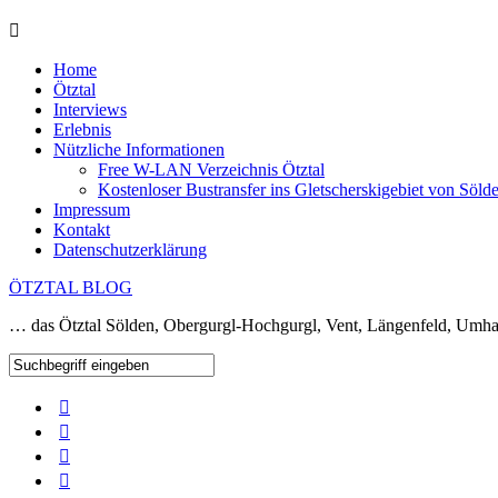
Home
Ötztal
Interviews
Erlebnis
Nützliche Informationen
Free W-LAN Verzeichnis Ötztal
Kostenloser Bustransfer ins Gletscherskigebiet von Söld
Impressum
Kontakt
Datenschutzerklärung
ÖTZTAL BLOG
… das Ötztal Sölden, Obergurgl-Hochgurgl, Vent, Längenfeld, Umha