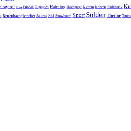
Kul
blogtirol
Haiming
Kulinarik
Hochgurgl
Klettern
Konzert
Fußball
Giggijoch
Foto
Sölden
Sport
Therme
n
Ski
Rettenbachgletscher
Sautens
Snowboard
Timme