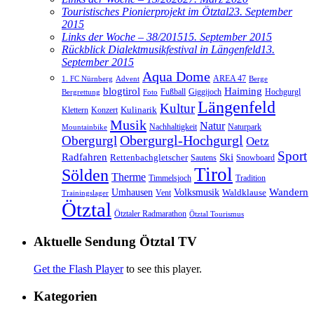
Touristisches Pionierprojekt im Ötztal
23. September
2015
Links der Woche – 38/2015
15. September 2015
Rückblick Dialektmusikfestival in Längenfeld
13.
September 2015
Aqua Dome
AREA 47
1. FC Nürnberg
Advent
Berge
blogtirol
Haiming
Hochgurgl
Fußball
Giggijoch
Bergrettung
Foto
Längenfeld
Kultur
Kulinarik
Klettern
Konzert
Musik
Natur
Nachhaltigkeit
Naturpark
Mountainbike
Obergurgl
Obergurgl-Hochgurgl
Oetz
Sport
Radfahren
Ski
Rettenbachgletscher
Sautens
Snowboard
Tirol
Sölden
Therme
Timmelsjoch
Tradition
Volksmusik
Wandern
Umhausen
Waldklause
Vent
Trainingslager
Ötztal
Ötztaler Radmarathon
Ötztal Tourismus
Aktuelle Sendung Ötztal TV
Get the Flash Player
to see this player.
Kategorien