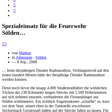
Spezialeinsatz für die Feuerwehr
Sölden…
3
von
Markus
in
Allgemein
·
Sölden
— 8 Sep., 2008
… beim diesjährigen Ötztaler Radmarathon. Verhängnisvoll auf den
ersten hundert Metern hätte der diesjährige Ötztaler Radmarathon
werden können.
Denn noch bevor die knapp 4.000 Straßenradfahrer die wirklichen
Tücken der 238 Kilometer langen Strecke mit 5.500 Höhenmetern
auf sich nehmen mussten, verhinderten die Florianijünger aus
Sölden schlimmeres. Ein sichtlich Angetrunkener „schaffte“ es, kurz
vor dem Start, seinen eben in der Tankstelle erworbenen
Sechserpack Gerstensaft mitten auf der Strecke fallen zu lassen. Für