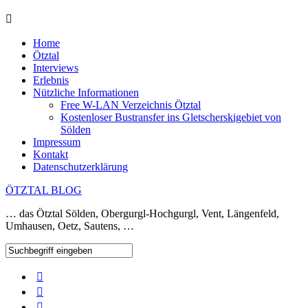
Home
Ötztal
Interviews
Erlebnis
Nützliche Informationen
Free W-LAN Verzeichnis Ötztal
Kostenloser Bustransfer ins Gletscherskigebiet von
Sölden
Impressum
Kontakt
Datenschutzerklärung
ÖTZTAL BLOG
… das Ötztal Sölden, Obergurgl-Hochgurgl, Vent, Längenfeld,
Umhausen, Oetz, Sautens, …