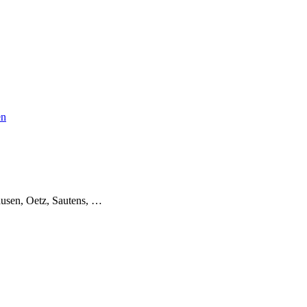
en
usen, Oetz, Sautens, …