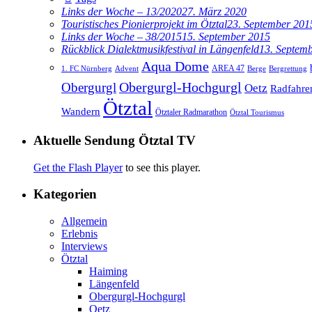
Links der Woche – 13/2020
27. März 2020
Touristisches Pionierprojekt im Ötztal
23. September 201
Links der Woche – 38/2015
15. September 2015
Rückblick Dialektmusikfestival in Längenfeld
13. Septem
Aqua Dome
AREA 47
1. FC Nürnberg
Advent
Berge
Bergrettung
Obergurgl
Obergurgl-Hochgurgl
Oetz
Radfahre
Ötztal
Wandern
Ötztaler Radmarathon
Ötztal Tourismus
Aktuelle Sendung Ötztal TV
Get the Flash Player
to see this player.
Kategorien
Allgemein
Erlebnis
Interviews
Ötztal
Haiming
Längenfeld
Obergurgl-Hochgurgl
Oetz