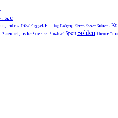
5
ber 2015
Kul
blogtirol
Haiming
Kulinarik
Hochgurgl
Klettern
Konzert
Fußball
Giggijoch
Foto
Sölden
Sport
Therme
n
Ski
Rettenbachgletscher
Sautens
Snowboard
Timme