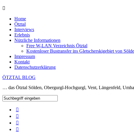
Home
Ötztal
Interviews
Erlebnis
Nützliche Informationen
Free W-LAN Verzeichnis Ötztal
Kostenloser Bustransfer ins Gletscherskigebiet von Söld
Impressum
Kontakt
Datenschutzerklärung
ÖTZTAL BLOG
… das Ötztal Sölden, Obergurgl-Hochgurgl, Vent, Längenfeld, Umha