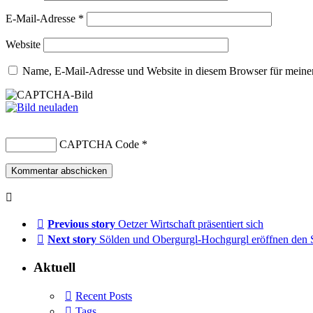
E-Mail-Adresse
*
Website
Name, E-Mail-Adresse und Website in diesem Browser für meine
CAPTCHA Code
*
Previous story
Oetzer Wirtschaft präsentiert sich
Next story
Sölden und Obergurgl-Hochgurgl eröffnen den 
Aktuell
Recent Posts
Tags