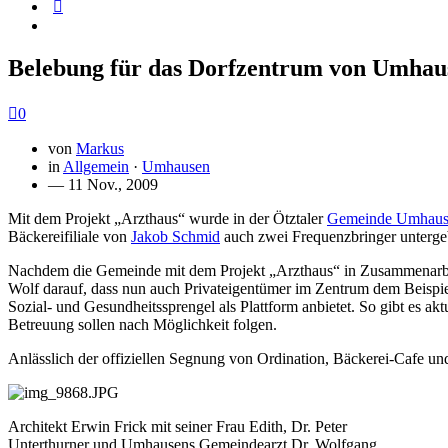
Belebung für das Dorfzentrum von Umhau
0
von
Markus
in
Allgemein
·
Umhausen
— 11 Nov., 2009
Mit dem Projekt „Arzthaus“ wurde in der Ötztaler
Gemeinde Umhaus
Bäckereifiliale von
Jakob Schmid
auch zwei Frequenzbringer untergebr
Nachdem die Gemeinde mit dem Projekt „Arzthaus“ in Zusammenarbei
Wolf darauf, dass nun auch Privateigentümer im Zentrum dem Beispie
Sozial- und Gesundheitssprengel als Plattform anbietet. So gibt es ak
Betreuung sollen nach Möglichkeit folgen.
Anlässlich der offiziellen Segnung von Ordination, Bäckerei-Cafe 
Architekt Erwin Frick mit seiner Frau Edith, Dr. Peter
Unterthurner und Umhausens Gemeindearzt Dr. Wolfgang