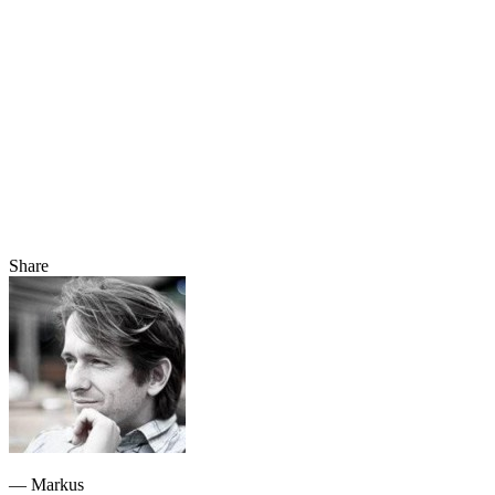
Share
— Markus