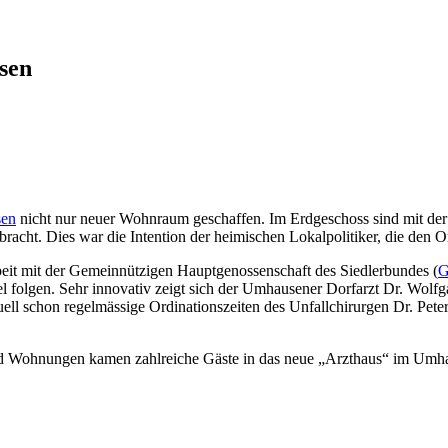
sen
en
nicht nur neuer Wohnraum geschaffen. Im Erdgeschoss sind mit de
acht. Dies war die Intention der heimischen Lokalpolitiker, die den O
t mit der Gemeinnützigen Hauptgenossenschaft des Siedlerbundes (
l folgen. Sehr innovativ zeigt sich der Umhausener Dorfarzt Dr. Wolf
tuell schon regelmässige Ordinationszeiten des Unfallchirurgen Dr. Pete
und Wohnungen kamen zahlreiche Gäste in das neue „Arzthaus“ im Umh