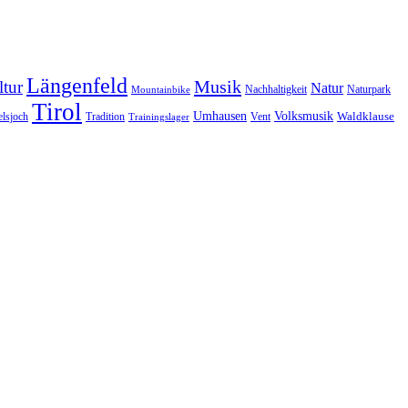
Längenfeld
Musik
tur
Natur
Nachhaltigkeit
Naturpark
Mountainbike
Tirol
Volksmusik
Umhausen
Waldklause
Vent
lsjoch
Tradition
Trainingslager