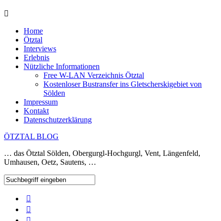
Home
Ötztal
Interviews
Erlebnis
Nützliche Informationen
Free W-LAN Verzeichnis Ötztal
Kostenloser Bustransfer ins Gletscherskigebiet von
Sölden
Impressum
Kontakt
Datenschutzerklärung
ÖTZTAL BLOG
… das Ötztal Sölden, Obergurgl-Hochgurgl, Vent, Längenfeld,
Umhausen, Oetz, Sautens, …