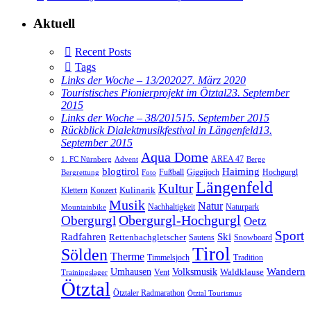
Aktuell
Recent Posts
Tags
Links der Woche – 13/2020
27. März 2020
Touristisches Pionierprojekt im Ötztal
23. September
2015
Links der Woche – 38/2015
15. September 2015
Rückblick Dialektmusikfestival in Längenfeld
13.
September 2015
Aqua Dome
AREA 47
1. FC Nürnberg
Advent
Berge
blogtirol
Haiming
Hochgurgl
Fußball
Giggijoch
Bergrettung
Foto
Längenfeld
Kultur
Kulinarik
Klettern
Konzert
Musik
Natur
Nachhaltigkeit
Naturpark
Mountainbike
Obergurgl
Obergurgl-Hochgurgl
Oetz
Sport
Radfahren
Ski
Rettenbachgletscher
Sautens
Snowboard
Tirol
Sölden
Therme
Timmelsjoch
Tradition
Volksmusik
Wandern
Umhausen
Waldklause
Vent
Trainingslager
Ötztal
Ötztaler Radmarathon
Ötztal Tourismus