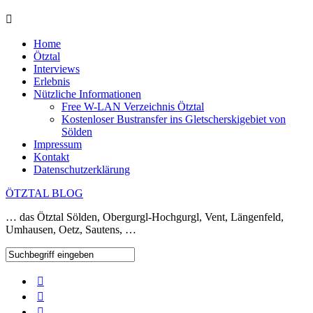
Home
Ötztal
Interviews
Erlebnis
Nützliche Informationen
Free W-LAN Verzeichnis Ötztal
Kostenloser Bustransfer ins Gletscherskigebiet von
Sölden
Impressum
Kontakt
Datenschutzerklärung
ÖTZTAL BLOG
… das Ötztal Sölden, Obergurgl-Hochgurgl, Vent, Längenfeld,
Umhausen, Oetz, Sautens, …