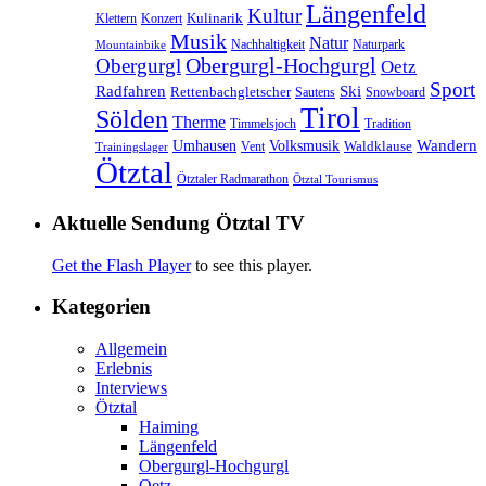
Längenfeld
Kultur
Kulinarik
Klettern
Konzert
Musik
Natur
Nachhaltigkeit
Naturpark
Mountainbike
Obergurgl
Obergurgl-Hochgurgl
Oetz
Sport
Radfahren
Ski
Rettenbachgletscher
Sautens
Snowboard
Tirol
Sölden
Therme
Timmelsjoch
Tradition
Volksmusik
Wandern
Umhausen
Waldklause
Vent
Trainingslager
Ötztal
Ötztaler Radmarathon
Ötztal Tourismus
Aktuelle Sendung Ötztal TV
Get the Flash Player
to see this player.
Kategorien
Allgemein
Erlebnis
Interviews
Ötztal
Haiming
Längenfeld
Obergurgl-Hochgurgl
Oetz