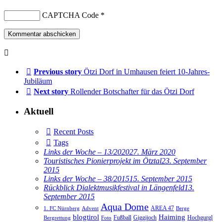
CAPTCHA Code
*
Previous story
Ötzi Dorf in Umhausen feiert 10-Jahres-
Jubiläum
Next story
Rollender Botschafter für das Ötzi Dorf
Aktuell
Recent Posts
Tags
Links der Woche – 13/2020
27. März 2020
Touristisches Pionierprojekt im Ötztal
23. September
2015
Links der Woche – 38/2015
15. September 2015
Rückblick Dialektmusikfestival in Längenfeld
13.
September 2015
Aqua Dome
AREA 47
1. FC Nürnberg
Advent
Berge
blogtirol
Haiming
Hochgurgl
Fußball
Giggijoch
Bergrettung
Foto