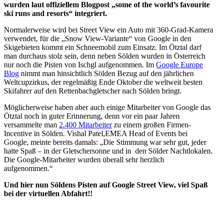
wurden laut offiziellem Blogpost „some of the world’s favourite
ski runs and resorts“ integriert.
Normalerweise wird bei Street View ein Auto mit 360-Grad-Kamera
verwendet, für die „Snow View-Variante“ von Google in den
Skigebieten kommt ein Schneemobil zum Einsatz. Im Ötztal darf
man durchaus stolz sein, denn neben Sölden wurden in Österreich
nur noch die Pisten von Ischgl aufgenommen. Im
Google Europe
Blog
nimmt man hinsichtlich Sölden Bezug auf den jährlichen
Weltcupzirkus, der regelmäßig Ende Oktober die weltweit besten
Skifahrer auf den Rettenbachgletscher nach Sölden bringt.
Möglicherweise haben aber auch einige Mitarbeiter von Google das
Ötztal noch in guter Erinnerung, denn vor ein paar Jahren
versammelte man
2.400 Mitarbeiter
zu einem großen Firmen-
Incentive in Sölden. Vishal Patel,EMEA Head of Events bei
Google, meinte bereits damals: „Die Stimmung war sehr gut, jeder
hatte Spaß – in der Gletschersonne und in den Sölder Nachtlokalen.
Die Google-Mitarbeiter wurden überall sehr herzlich
aufgenommen.“
Und hier nun Söldens Pisten auf Google Street View, viel Spaß
bei der virtuellen Abfahrt!!