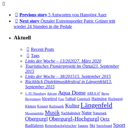
Previous story
5 Antworten von Hansjörg Auer
Next story
Ötztaler Extremsportler Patric Grüner tritt
wieder 24 Stunden in die Pedale
Aktuell
Recent Posts
Tags
Links der Woche – 13/2020
27. März 2020
Touristisches Pionierprojekt im Ötztal
23. September
2015
Links der Woche – 38/2015
15. September 2015
Rückblick Dialektmusikfestival in Längenfeld
13.
September 2015
Aqua Dome
AREA 47
1. FC Nürnberg
Advent
Berge
blogtirol
Haiming
Hochgurgl
Fußball
Giggijoch
Bergrettung
Foto
Längenfeld
Kultur
Kulinarik
Klettern
Konzert
Musik
Natur
Nachhaltigkeit
Naturpark
Mountainbike
Obergurgl
Obergurgl-Hochgurgl
Oetz
Sport
Radfahren
Ski
Rettenbachgletscher
Sautens
Snowboard