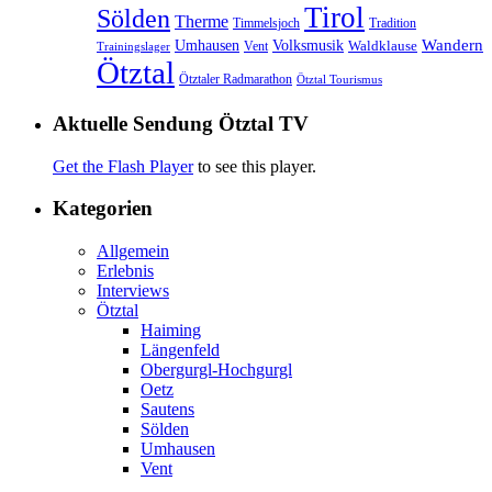
Tirol
Sölden
Therme
Timmelsjoch
Tradition
Volksmusik
Wandern
Umhausen
Waldklause
Vent
Trainingslager
Ötztal
Ötztaler Radmarathon
Ötztal Tourismus
Aktuelle Sendung Ötztal TV
Get the Flash Player
to see this player.
Kategorien
Allgemein
Erlebnis
Interviews
Ötztal
Haiming
Längenfeld
Obergurgl-Hochgurgl
Oetz
Sautens
Sölden
Umhausen
Vent