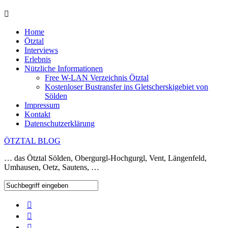
Home
Ötztal
Interviews
Erlebnis
Nützliche Informationen
Free W-LAN Verzeichnis Ötztal
Kostenloser Bustransfer ins Gletscherskigebiet von
Sölden
Impressum
Kontakt
Datenschutzerklärung
ÖTZTAL BLOG
… das Ötztal Sölden, Obergurgl-Hochgurgl, Vent, Längenfeld,
Umhausen, Oetz, Sautens, …