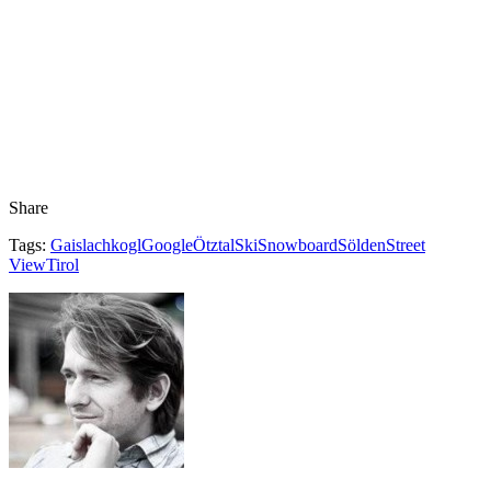
Share
Tags:
Gaislachkogl
Google
Ötztal
Ski
Snowboard
Sölden
Street
View
Tirol