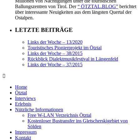
Millionen von Nächtigungen unter die touristischen
Ballungszentren von Tirol. Der
“ ÖTZTAL.BLOG”
berichtet
über interessante Neuigkeiten aus dem längsten Quertal der
Ostalpen.
LETZTE BEITRÄGE
Links der Woche – 13/2020
Touristisches Pionierprojekt im Ötztal
Links der Woche – 38/2015
Rückblick Dialektmusikfestival in Längenfeld
Links der Woche – 37/2015
Home
Ötztal
Interviews
Erlebnis
Nützliche Informationen
Free W-LAN Verzeichnis Ötztal
Kostenloser Bustransfer ins Gletscherskigebiet von
Sölden
Impressum
Kontakt