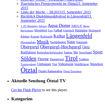
Touristisches Pionierprojekt im Ötztal
23. September
2015
Links der Woche – 38/2015
15. September 2015
Rückblick Dialektmusikfestival in Längenfeld
13.
September 2015
Aqua Dome
AREA 47
1. FC Nürnberg
Advent
Berge
blogtirol
Haiming
Hochgurgl
Fußball
Giggijoch
Bergrettung
Foto
Längenfeld
Kultur
Kulinarik
Klettern
Konzert
Musik
Natur
Nachhaltigkeit
Naturpark
Mountainbike
Obergurgl
Obergurgl-Hochgurgl
Oetz
Sport
Radfahren
Ski
Rettenbachgletscher
Sautens
Snowboard
Tirol
Sölden
Therme
Timmelsjoch
Tradition
Volksmusik
Wandern
Umhausen
Waldklause
Vent
Trainingslager
Ötztal
Ötztaler Radmarathon
Ötztal Tourismus
Aktuelle Sendung Ötztal TV
Get the Flash Player
to see this player.
Kategorien