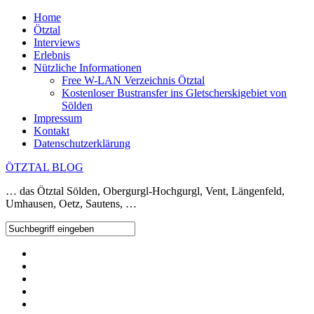
Home
Ötztal
Interviews
Erlebnis
Nützliche Informationen
Free W-LAN Verzeichnis Ötztal
Kostenloser Bustransfer ins Gletscherskigebiet von
Sölden
Impressum
Kontakt
Datenschutzerklärung
ÖTZTAL BLOG
… das Ötztal Sölden, Obergurgl-Hochgurgl, Vent, Längenfeld,
Umhausen, Oetz, Sautens, …