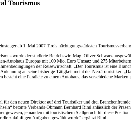
tal Tourismus
einsteiger ab 1. Mai 2007 Tirols nächtigungsstärksten Tourismusverban
ismus wurde der studierte Betriebswirt Mag. Oliver Schwarz ausgewähl
n-Autohaus Europas mit 100 Mio. Euro Umsatz und 275 Mitarbeitern. Sc
menbedingungen der Reisewirtschaft. „Der Tourismus ist eine Branche
n Anlehnung an seine bisherige Tätigkeit meint der Neo-Touristiker: „
rn besteht eine Parallele zu einem Autohaus, das verschiedene Marken p
für den neuen Direktor auf drei Touristiker und drei Branchenfremde r
chseln“ betonte Verbands-Obmann Bernhard Riml anlässlich der Präsen
er gewesen, jemanden mit touristischem Stallgeruch für diese Positio
ür die zukünftigen Aufgaben gewählt wurde“ ergänzt Riml.