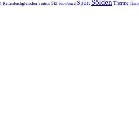
Sölden
Sport
Therme
n
Ski
Rettenbachgletscher
Sautens
Snowboard
Timme