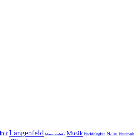
Längenfeld
Musik
tur
Natur
Nachhaltigkeit
Naturpark
Mountainbike