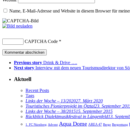
Name, E-Mail-Adresse und Website in diesem Browser für meine
CAPTCHA Code
*
Previous story
Drink & Drive ….
Next story
Interview mit dem neuen Tourismusdirektor von Sö
Aktuell
Recent Posts
Tags
Links der Woche – 13/2020
27. März 2020
Touristisches Pionierprojekt im Ötztal
23. September 201
Links der Woche – 38/2015
15. September 2015
Rückblick Dialektmusikfestival in Längenfeld
13. Septem
Aqua Dome
AREA 47
1. FC Nürnberg
Advent
Berge
Bergrettung