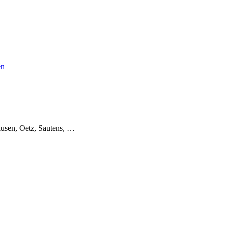
en
usen, Oetz, Sautens, …