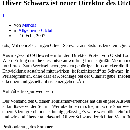
Oliver Schwarz ist neuer Direktor des Ötz
1
von
Markus
in
Allgemein
·
Ötztal
— 16 Feb., 2007
(ots) Mit dem 39-jährigen Oliver Schwarz aus Sistrans lenkt ein Quer
Aus insgesamt 69 Bewerbern für den Direktor-Posten von Ötztal Tour
Wien. Er trug dort die Gesamtverantwortung für das größte Mehrmarke
Innsbruck. Zum Wechsel bewogen den gebürtigen Innsbrucker die Rah
Entwicklung gestaltend mitzuwirken, ist faszinierend“ so Schwarz. I
Preissegmenten, ohne dass es Abschläge bei der Qualität gäbe. Insofe
erkennen und gezielt auf sie einzugehen.‚Äú
Auf ?úberholspur wechseln
Der Vorstand des Ötztaler Tourismusverbandes hat die engere Auswahl 
zukunftsweisender Schritt. Wer überholen möchte, muss die Spur we
einem Vierergremium einstimmig gefasst. „Es wäre wesentlich einfach
und wir sind überzeugt, dass mit Oliver Schwarz der richtige Mann f
Positionierung des Sommers