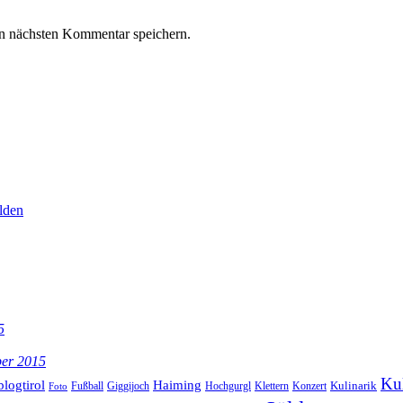
n nächsten Kommentar speichern.
lden
5
ber 2015
Kul
blogtirol
Haiming
Kulinarik
Hochgurgl
Klettern
Konzert
Fußball
Giggijoch
Foto