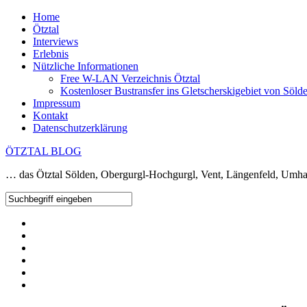
Home
Ötztal
Interviews
Erlebnis
Nützliche Informationen
Free W-LAN Verzeichnis Ötztal
Kostenloser Bustransfer ins Gletscherskigebiet von Söld
Impressum
Kontakt
Datenschutzerklärung
ÖTZTAL BLOG
… das Ötztal Sölden, Obergurgl-Hochgurgl, Vent, Längenfeld, Umha