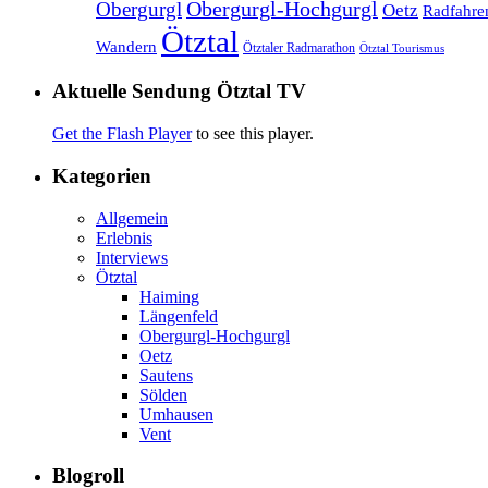
Obergurgl
Obergurgl-Hochgurgl
Oetz
Radfahre
Ötztal
Wandern
Ötztaler Radmarathon
Ötztal Tourismus
Aktuelle Sendung Ötztal TV
Get the Flash Player
to see this player.
Kategorien
Allgemein
Erlebnis
Interviews
Ötztal
Haiming
Längenfeld
Obergurgl-Hochgurgl
Oetz
Sautens
Sölden
Umhausen
Vent
Blogroll