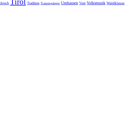
Tirol
Volksmusik
Umhausen
Waldklause
Vent
lsjoch
Tradition
Trainingslager