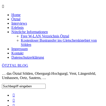
Home
Ötztal
Interviews
Erlebnis
Nützliche Informationen
Free W-LAN Verzeichnis Ötztal
Kostenloser Bustransfer ins Gletscherskigebiet von
Sölden
Impressum
Kontakt
Datenschutzerklärung
ÖTZTAL BLOG
… das Ötztal Sölden, Obergurgl-Hochgurgl, Vent, Längenfeld,
Umhausen, Oetz, Sautens, …