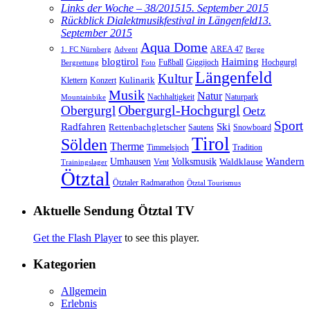
Links der Woche – 38/2015
15. September 2015
Rückblick Dialektmusikfestival in Längenfeld
13.
September 2015
Aqua Dome
AREA 47
1. FC Nürnberg
Advent
Berge
blogtirol
Haiming
Hochgurgl
Fußball
Giggijoch
Bergrettung
Foto
Längenfeld
Kultur
Kulinarik
Klettern
Konzert
Musik
Natur
Nachhaltigkeit
Naturpark
Mountainbike
Obergurgl
Obergurgl-Hochgurgl
Oetz
Sport
Radfahren
Ski
Rettenbachgletscher
Sautens
Snowboard
Tirol
Sölden
Therme
Timmelsjoch
Tradition
Volksmusik
Wandern
Umhausen
Waldklause
Vent
Trainingslager
Ötztal
Ötztaler Radmarathon
Ötztal Tourismus
Aktuelle Sendung Ötztal TV
Get the Flash Player
to see this player.
Kategorien
Allgemein
Erlebnis