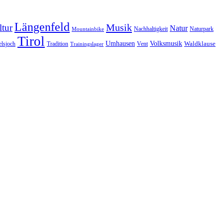
Längenfeld
Musik
tur
Natur
Nachhaltigkeit
Naturpark
Mountainbike
Tirol
Volksmusik
Umhausen
Waldklause
Vent
lsjoch
Tradition
Trainingslager