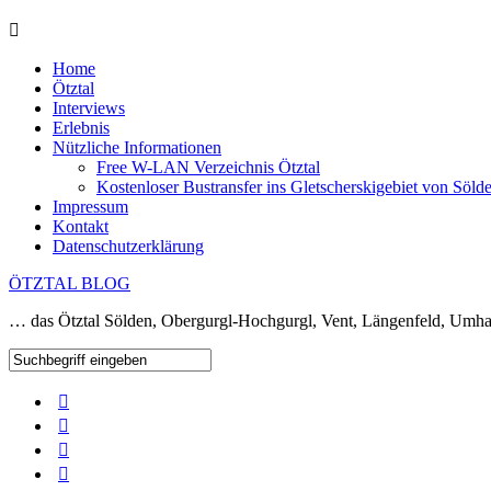
Home
Ötztal
Interviews
Erlebnis
Nützliche Informationen
Free W-LAN Verzeichnis Ötztal
Kostenloser Bustransfer ins Gletscherskigebiet von Söld
Impressum
Kontakt
Datenschutzerklärung
ÖTZTAL BLOG
… das Ötztal Sölden, Obergurgl-Hochgurgl, Vent, Längenfeld, Umha