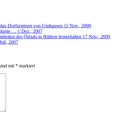
 das Dorfzentrum von Umhausen
11 Nov., 2009
hlurne …
1 Dez., 2007
nheiten des Ötztals in Bildern festgehalten
17 Nov., 2009
Juli, 2007
sind mit
*
markiert