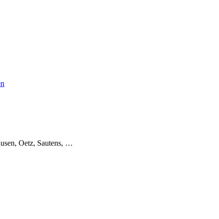
en
usen, Oetz, Sautens, …