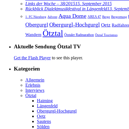
Links der Woche – 38/2015
15. September 2015
Rückblick Dialektmusikfestival in Längenfeld
13. Septem
Aqua Dome
AREA 47
1. FC Nürnberg
Advent
Berge
Bergrettung
Obergurgl
Obergurgl-Hochgurgl
Oetz
Radfahre
Ötztal
Wandern
Ötztaler Radmarathon
Ötztal Tourismus
Aktuelle Sendung Ötztal TV
Get the Flash Player
to see this player.
Kategorien
Allgemein
Erlebnis
Interviews
Ötztal
Haiming
Längenfeld
Obergurgl-Hochgurgl
Oetz
Sautens
Sölden