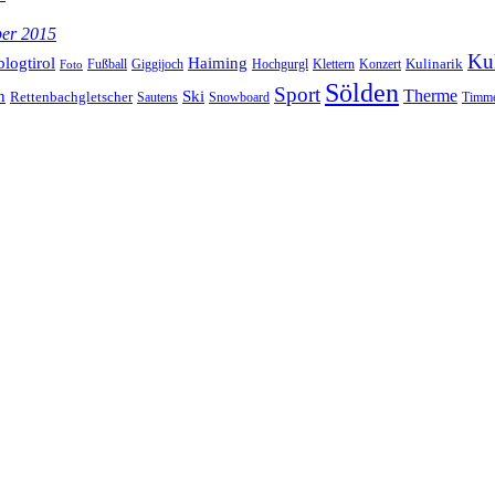
ber 2015
Kul
blogtirol
Haiming
Kulinarik
Hochgurgl
Klettern
Konzert
Fußball
Giggijoch
Foto
Sölden
Sport
Therme
n
Ski
Rettenbachgletscher
Sautens
Snowboard
Timme