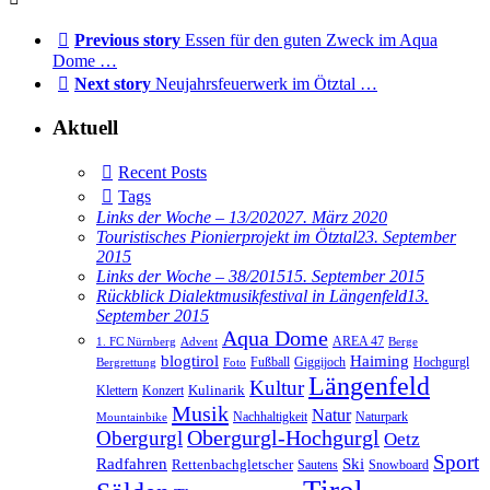
Previous story
Essen für den guten Zweck im Aqua
Dome …
Next story
Neujahrsfeuerwerk im Ötztal …
Aktuell
Recent Posts
Tags
Links der Woche – 13/2020
27. März 2020
Touristisches Pionierprojekt im Ötztal
23. September
2015
Links der Woche – 38/2015
15. September 2015
Rückblick Dialektmusikfestival in Längenfeld
13.
September 2015
Aqua Dome
AREA 47
1. FC Nürnberg
Advent
Berge
blogtirol
Haiming
Hochgurgl
Fußball
Giggijoch
Bergrettung
Foto
Längenfeld
Kultur
Kulinarik
Klettern
Konzert
Musik
Natur
Nachhaltigkeit
Naturpark
Mountainbike
Obergurgl
Obergurgl-Hochgurgl
Oetz
Sport
Radfahren
Ski
Rettenbachgletscher
Sautens
Snowboard