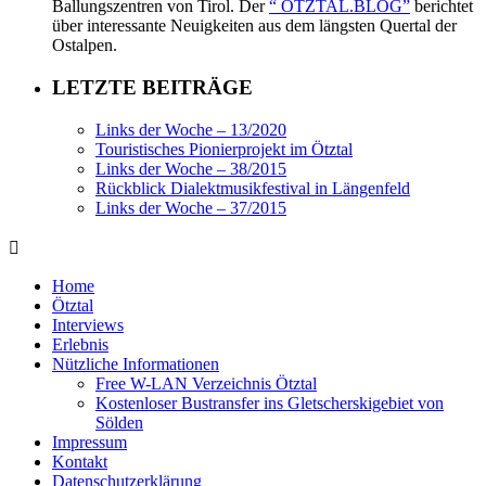
Ballungszentren von Tirol. Der
“ ÖTZTAL.BLOG”
berichtet
über interessante Neuigkeiten aus dem längsten Quertal der
Ostalpen.
LETZTE BEITRÄGE
Links der Woche – 13/2020
Touristisches Pionierprojekt im Ötztal
Links der Woche – 38/2015
Rückblick Dialektmusikfestival in Längenfeld
Links der Woche – 37/2015
Home
Ötztal
Interviews
Erlebnis
Nützliche Informationen
Free W-LAN Verzeichnis Ötztal
Kostenloser Bustransfer ins Gletscherskigebiet von
Sölden
Impressum
Kontakt
Datenschutzerklärung