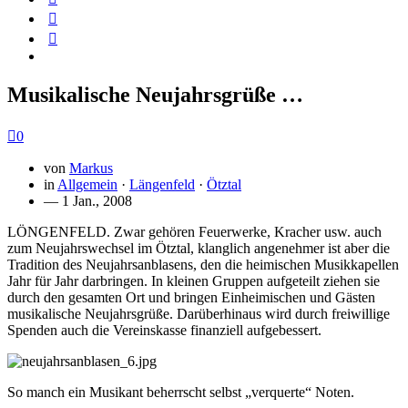
Musikalische Neujahrsgrüße …
0
von
Markus
in
Allgemein
·
Längenfeld
·
Ötztal
— 1 Jan., 2008
LÖNGENFELD. Zwar gehören Feuerwerke, Kracher usw. auch
zum Neujahrswechsel im Ötztal, klanglich angenehmer ist aber die
Tradition des Neujahrsanblasens, den die heimischen Musikkapellen
Jahr für Jahr darbringen. In kleinen Gruppen aufgeteilt ziehen sie
durch den gesamten Ort und bringen Einheimischen und Gästen
musikalische Neujahrsgrüße. Darüberhinaus wird durch freiwillige
Spenden auch die Vereinskasse finanziell aufgebessert.
So manch ein Musikant beherrscht selbst „verquerte“ Noten.