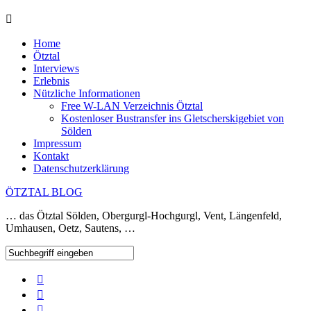
Home
Ötztal
Interviews
Erlebnis
Nützliche Informationen
Free W-LAN Verzeichnis Ötztal
Kostenloser Bustransfer ins Gletscherskigebiet von
Sölden
Impressum
Kontakt
Datenschutzerklärung
ÖTZTAL BLOG
… das Ötztal Sölden, Obergurgl-Hochgurgl, Vent, Längenfeld,
Umhausen, Oetz, Sautens, …