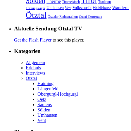
Tirol
Sölden
Therme
Timmelsjoch
Tradition
Volksmusik
Wandern
Umhausen
Waldklause
Vent
Trainingslager
Ötztal
Ötztaler Radmarathon
Ötztal Tourismus
Aktuelle Sendung Ötztal TV
Get the Flash Player
to see this player.
Kategorien
Allgemein
Erlebnis
Interviews
Ötztal
Haiming
Längenfeld
Obergurgl-Hochgurgl
Oetz
Sautens
Sölden
Umhausen
Vent