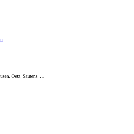
en
usen, Oetz, Sautens, …