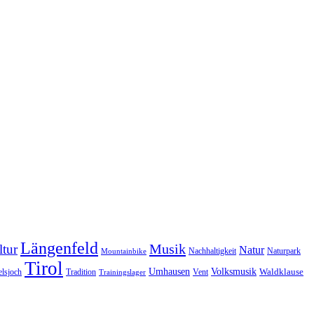
Längenfeld
Musik
tur
Natur
Nachhaltigkeit
Naturpark
Mountainbike
Tirol
Volksmusik
Umhausen
Waldklause
Vent
lsjoch
Tradition
Trainingslager