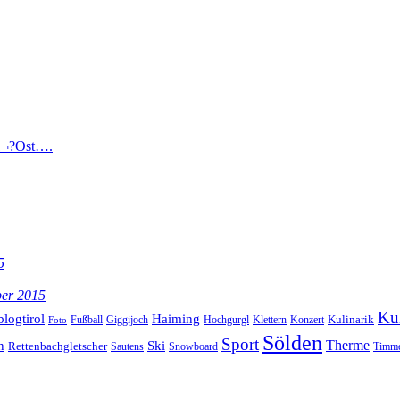
11¬?Ost….
5
ber 2015
Kul
blogtirol
Haiming
Kulinarik
Hochgurgl
Klettern
Konzert
Fußball
Giggijoch
Foto
Sölden
Sport
Therme
n
Ski
Rettenbachgletscher
Sautens
Snowboard
Timme