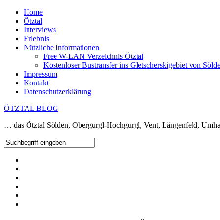
Home
Ötztal
Interviews
Erlebnis
Nützliche Informationen
Free W-LAN Verzeichnis Ötztal
Kostenloser Bustransfer ins Gletscherskigebiet von Söld
Impressum
Kontakt
Datenschutzerklärung
ÖTZTAL BLOG
… das Ötztal Sölden, Obergurgl-Hochgurgl, Vent, Längenfeld, Umha