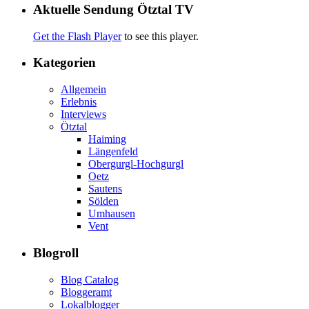
Aktuelle Sendung Ötztal TV
Get the Flash Player
to see this player.
Kategorien
Allgemein
Erlebnis
Interviews
Ötztal
Haiming
Längenfeld
Obergurgl-Hochgurgl
Oetz
Sautens
Sölden
Umhausen
Vent
Blogroll
Blog Catalog
Bloggeramt
Lokalblogger