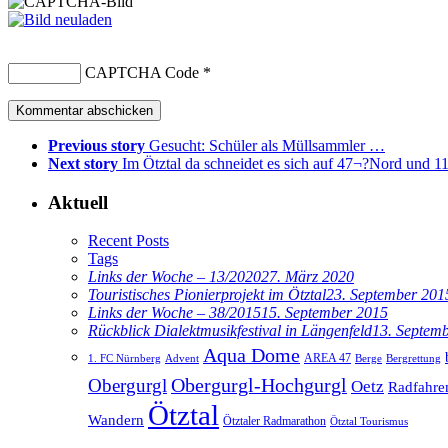
CAPTCHA Code
*
Previous story
Gesucht: Schüler als Müllsammler …
Next story
Im Ötztal da schneidet es sich auf 47¬?Nord und 
Aktuell
Recent Posts
Tags
Links der Woche – 13/2020
27. März 2020
Touristisches Pionierprojekt im Ötztal
23. September 201
Links der Woche – 38/2015
15. September 2015
Rückblick Dialektmusikfestival in Längenfeld
13. Septem
Aqua Dome
AREA 47
1. FC Nürnberg
Advent
Berge
Bergrettung
Obergurgl
Obergurgl-Hochgurgl
Oetz
Radfahre
Ötztal
Wandern
Ötztaler Radmarathon
Ötztal Tourismus