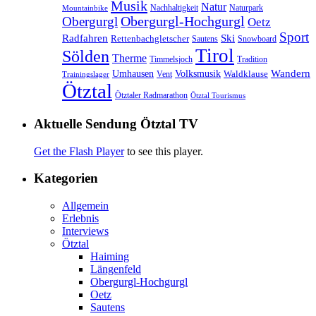
Musik
Natur
Nachhaltigkeit
Naturpark
Mountainbike
Obergurgl
Obergurgl-Hochgurgl
Oetz
Sport
Radfahren
Ski
Rettenbachgletscher
Sautens
Snowboard
Tirol
Sölden
Therme
Timmelsjoch
Tradition
Volksmusik
Wandern
Umhausen
Waldklause
Vent
Trainingslager
Ötztal
Ötztaler Radmarathon
Ötztal Tourismus
Aktuelle Sendung Ötztal TV
Get the Flash Player
to see this player.
Kategorien
Allgemein
Erlebnis
Interviews
Ötztal
Haiming
Längenfeld
Obergurgl-Hochgurgl
Oetz
Sautens