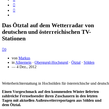
Das Ötztal auf dem Wetterradar von
deutschen und österreichischen TV-
Stationen
0
von
Markus
in
Allgemein
·
Obergurgl-Hochgurgl
·
Ötztal
·
Sölden
— 4 Dez., 2012
Wetterberichterstattung in Hochsölden für österreichische und deuts
Einen Vorgeschmack auf den kommenden Winter lieferten
zahlreiche Fernsehsender ihren Zuschauern in den letzten
Tagen mit aktuellen Außenwetterreportagen aus Sölden und
dem Ötztal.