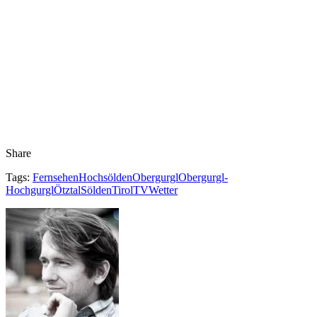
Share
Tags:
Fernsehen
Hochsölden
Obergurgl
Obergurgl-
Hochgurgl
Ötztal
Sölden
Tirol
TV
Wetter