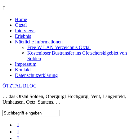
Home
Ötztal
Interviews
Erlebnis
Nützliche Informationen
Free W-LAN Verzeichnis Ötztal
Kostenloser Bustransfer ins Gletscherskigebiet von
Sölden
Impressum
Kontakt
Datenschutzerklärung
ÖTZTAL BLOG
… das Ötztal Sölden, Obergurgl-Hochgurgl, Vent, Längenfeld,
Umhausen, Oetz, Sautens, …