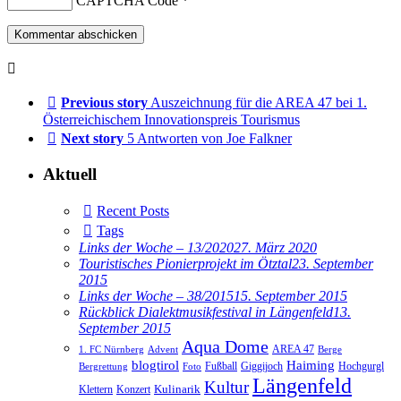
CAPTCHA Code
*
Previous story
Auszeichnung für die AREA 47 bei 1.
Österreichischem Innovationspreis Tourismus
Next story
5 Antworten von Joe Falkner
Aktuell
Recent Posts
Tags
Links der Woche – 13/2020
27. März 2020
Touristisches Pionierprojekt im Ötztal
23. September
2015
Links der Woche – 38/2015
15. September 2015
Rückblick Dialektmusikfestival in Längenfeld
13.
September 2015
Aqua Dome
AREA 47
1. FC Nürnberg
Advent
Berge
blogtirol
Haiming
Hochgurgl
Fußball
Giggijoch
Bergrettung
Foto
Längenfeld
Kultur
Kulinarik
Klettern
Konzert