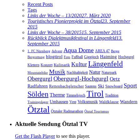
Recent Posts
Tags
Links der Woche – 13/2020
27. März 2020
Touristisches Pionierprojekt im Ötztal
23. September
2015
Links der Woche – 38/2015
15. September 2015
Rückblick Dialektmusikfestival in Längenfeld
13.
September 2015
Aqua Dome
AREA 47
1. FC Nürnberg
Advent
Berge
blogtirol
Haiming
Hochgurgl
Fußball
Giggijoch
Bergrettung
Foto
Längenfeld
Kultur
Kulinarik
Klettern
Konzert
Musik
Natur
Nachhaltigkeit
Naturpark
Mountainbike
Obergurgl
Obergurgl-Hochgurgl
Oetz
Sport
Radfahren
Ski
Rettenbachgletscher
Sautens
Snowboard
Tirol
Sölden
Therme
Timmelsjoch
Tradition
Volksmusik
Wandern
Umhausen
Waldklause
Vent
Trainingslager
Ötztal
Ötztaler Radmarathon
Ötztal Tourismus
Aktuelle Sendung Ötztal TV
Get the Flash Player
to see this player.