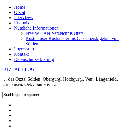
Home
Ötztal
Interviews
Erlebnis
Nützliche Informationen
Free W-LAN Verzeichnis Ötztal
Kostenloser Bustransfer ins Gletscherskigebiet von
Sölden
Impressum
Kontakt
Datenschutzerklärung
ÖTZTAL BLOG
… das Ötztal Sölden, Obergurgl-Hochgurgl, Vent, Längenfeld,
Umhausen, Oetz, Sautens, …