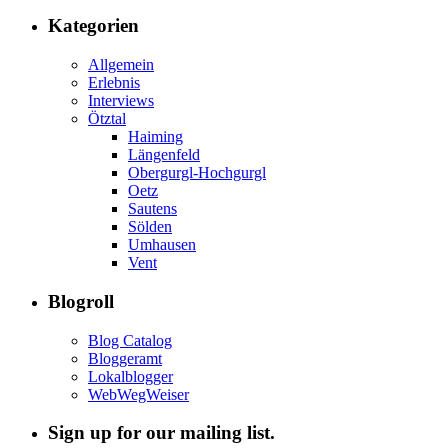
Kategorien
Allgemein
Erlebnis
Interviews
Ötztal
Haiming
Längenfeld
Obergurgl-Hochgurgl
Oetz
Sautens
Sölden
Umhausen
Vent
Blogroll
Blog Catalog
Bloggeramt
Lokalblogger
WebWegWeiser
Sign up for our mailing list.