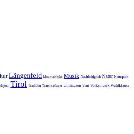
Längenfeld
Musik
tur
Natur
Nachhaltigkeit
Naturpark
Mountainbike
Tirol
Volksmusik
Umhausen
Waldklause
Vent
lsjoch
Tradition
Trainingslager