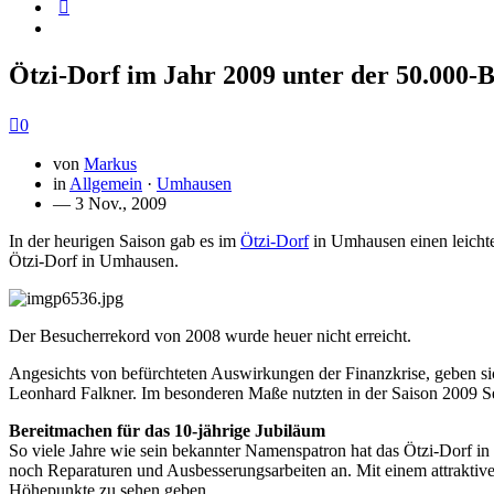
Ötzi-Dorf im Jahr 2009 unter der 50.000
0
von
Markus
in
Allgemein
·
Umhausen
— 3 Nov., 2009
In der heurigen Saison gab es im
Ötzi-Dorf
in Umhausen einen leicht
Ötzi-Dorf in Umhausen.
Der Besucherrekord von 2008 wurde heuer nicht erreicht.
Angesichts von befürchteten Auswirkungen der Finanzkrise, geben sich
Leonhard Falkner. Im besonderen Maße nutzten in der Saison 2009 Se
Bereitmachen für das 10-jährige Jubiläum
So viele Jahre wie sein bekannter Namenspatron hat das Ötzi-Dorf i
noch Reparaturen und Ausbesserungsarbeiten an. Mit einem attrakt
Höhepunkte zu sehen geben.