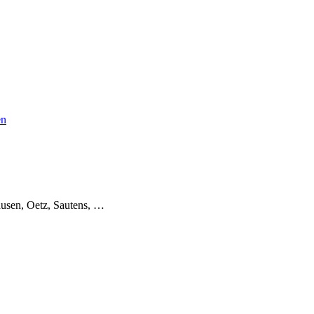
en
usen, Oetz, Sautens, …