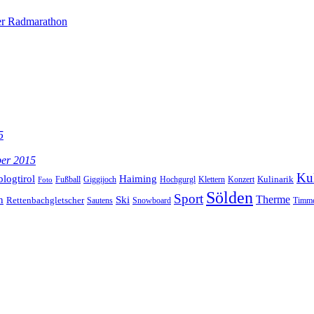
ler Radmarathon
5
ber 2015
Kul
blogtirol
Haiming
Kulinarik
Hochgurgl
Klettern
Konzert
Fußball
Giggijoch
Foto
Sölden
Sport
Therme
n
Ski
Rettenbachgletscher
Sautens
Snowboard
Timme