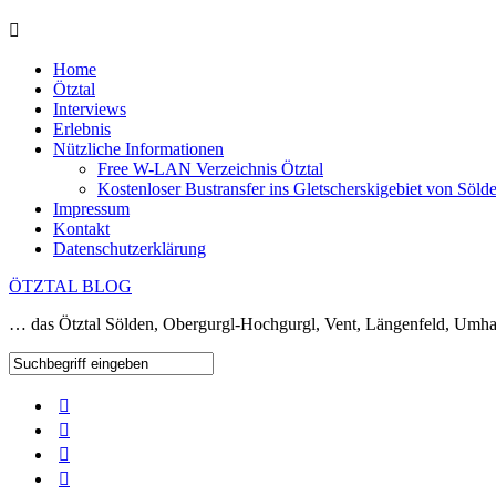
Home
Ötztal
Interviews
Erlebnis
Nützliche Informationen
Free W-LAN Verzeichnis Ötztal
Kostenloser Bustransfer ins Gletscherskigebiet von Söld
Impressum
Kontakt
Datenschutzerklärung
ÖTZTAL BLOG
… das Ötztal Sölden, Obergurgl-Hochgurgl, Vent, Längenfeld, Umha