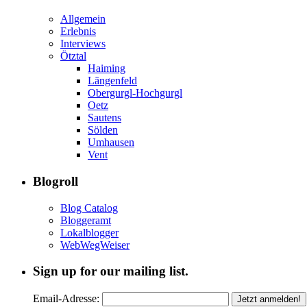
Allgemein
Erlebnis
Interviews
Ötztal
Haiming
Längenfeld
Obergurgl-Hochgurgl
Oetz
Sautens
Sölden
Umhausen
Vent
Blogroll
Blog Catalog
Bloggeramt
Lokalblogger
WebWegWeiser
Sign up for our mailing list.
Email-Adresse: