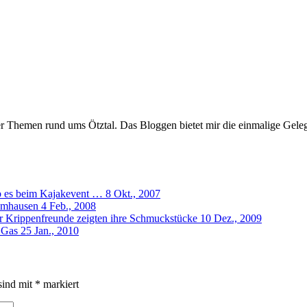
er Themen rund ums Ötztal. Das Bloggen bietet mir die einmalige Gelegen
b es beim Kajakevent …
8 Okt., 2007
Umhausen
4 Feb., 2008
er Krippenfreunde zeigten ihre Schmuckstücke
10 Dez., 2009
 Gas
25 Jan., 2010
sind mit
*
markiert