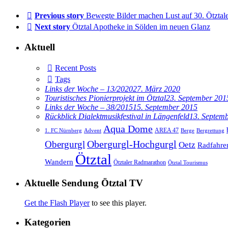
Previous story
Bewegte Bilder machen Lust auf 30. Ötzta
Next story
Ötztal Apotheke in Sölden im neuen Glanz
Aktuell
Recent Posts
Tags
Links der Woche – 13/2020
27. März 2020
Touristisches Pionierprojekt im Ötztal
23. September 201
Links der Woche – 38/2015
15. September 2015
Rückblick Dialektmusikfestival in Längenfeld
13. Septem
Aqua Dome
AREA 47
1. FC Nürnberg
Advent
Berge
Bergrettung
Obergurgl
Obergurgl-Hochgurgl
Oetz
Radfahre
Ötztal
Wandern
Ötztaler Radmarathon
Ötztal Tourismus
Aktuelle Sendung Ötztal TV
Get the Flash Player
to see this player.
Kategorien