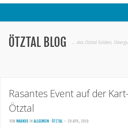
Home
Ötztal
ÖTZTAL BLOG
… das Ötztal Sölden, Obergu
Interviews
Erlebnis
Nützliche Informationen
Free W-LAN Verzeichnis Ötztal
Rasantes Event auf der Kar
Kostenloser Bustransfer ins Gletscherskigebiet von Sölden
Impressum
Ötztal
Kontakt
VON
MARKUS
IN
ALLGEMEIN
·
ÖTZTAL
— 29 APR., 2010
Datenschutzerklärung