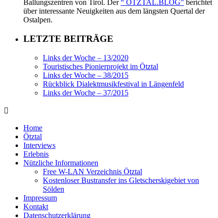
Ballungszentren von Tirol. Der
“ ÖTZTAL.BLOG”
berichtet
über interessante Neuigkeiten aus dem längsten Quertal der
Ostalpen.
LETZTE BEITRÄGE
Links der Woche – 13/2020
Touristisches Pionierprojekt im Ötztal
Links der Woche – 38/2015
Rückblick Dialektmusikfestival in Längenfeld
Links der Woche – 37/2015
Home
Ötztal
Interviews
Erlebnis
Nützliche Informationen
Free W-LAN Verzeichnis Ötztal
Kostenloser Bustransfer ins Gletscherskigebiet von
Sölden
Impressum
Kontakt
Datenschutzerklärung