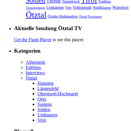
Tirol
Sölden
Therme
Timmelsjoch
Tradition
Volksmusik
Wandern
Umhausen
Waldklause
Vent
Trainingslager
Ötztal
Ötztaler Radmarathon
Ötztal Tourismus
Aktuelle Sendung Ötztal TV
Get the Flash Player
to see this player.
Kategorien
Allgemein
Erlebnis
Interviews
Ötztal
Haiming
Längenfeld
Obergurgl-Hochgurgl
Oetz
Sautens
Sölden
Umhausen
Vent