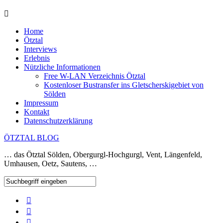
Home
Ötztal
Interviews
Erlebnis
Nützliche Informationen
Free W-LAN Verzeichnis Ötztal
Kostenloser Bustransfer ins Gletscherskigebiet von
Sölden
Impressum
Kontakt
Datenschutzerklärung
ÖTZTAL BLOG
… das Ötztal Sölden, Obergurgl-Hochgurgl, Vent, Längenfeld,
Umhausen, Oetz, Sautens, …