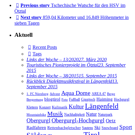
Previous story
Tschechische Watsche für den HSV im
Ötztal
Next story
859,04 Kilometer und 16.849 Höhenmeter in
sieben Tagen
Aktuell
Recent Posts
Tags
Links der Woche – 13/2020
27. März 2020
Touristisches Pionierprojekt im Ötztal
23. September
2015
Links der Woche – 38/2015
15. September 2015
Rückblick Dialektmusikfestival in Längenfeld
13.
September 2015
Aqua Dome
AREA 47
1. FC Nürnberg
Advent
Berge
blogtirol
Haiming
Hochgurgl
Fußball
Giggijoch
Bergrettung
Foto
Längenfeld
Kultur
Kulinarik
Klettern
Konzert
Musik
Natur
Nachhaltigkeit
Naturpark
Mountainbike
Obergurgl
Obergurgl-Hochgurgl
Oetz
Sport
Radfahren
Ski
Rettenbachgletscher
Sautens
Snowboard