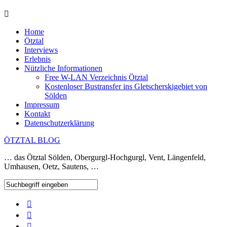
Home
Ötztal
Interviews
Erlebnis
Nützliche Informationen
Free W-LAN Verzeichnis Ötztal
Kostenloser Bustransfer ins Gletscherskigebiet von
Sölden
Impressum
Kontakt
Datenschutzerklärung
ÖTZTAL BLOG
… das Ötztal Sölden, Obergurgl-Hochgurgl, Vent, Längenfeld,
Umhausen, Oetz, Sautens, …