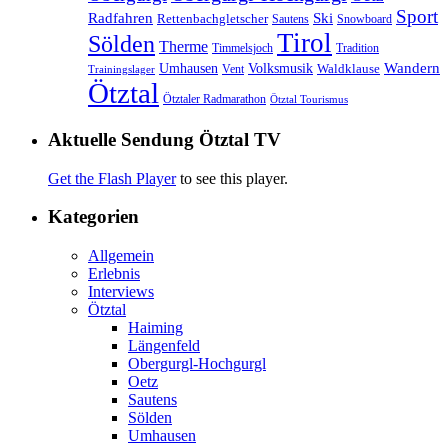
Sport
Radfahren
Ski
Rettenbachgletscher
Sautens
Snowboard
Tirol
Sölden
Therme
Timmelsjoch
Tradition
Volksmusik
Wandern
Umhausen
Waldklause
Vent
Trainingslager
Ötztal
Ötztaler Radmarathon
Ötztal Tourismus
Aktuelle Sendung Ötztal TV
Get the Flash Player
to see this player.
Kategorien
Allgemein
Erlebnis
Interviews
Ötztal
Haiming
Längenfeld
Obergurgl-Hochgurgl
Oetz
Sautens
Sölden
Umhausen