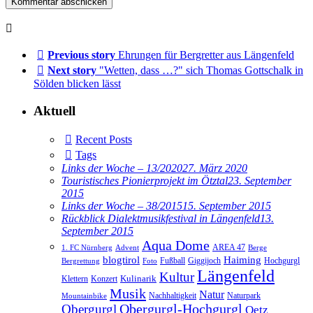
Previous story
Ehrungen für Bergretter aus Längenfeld
Next story
"Wetten, dass …?" sich Thomas Gottschalk in
Sölden blicken lässt
Aktuell
Recent Posts
Tags
Links der Woche – 13/2020
27. März 2020
Touristisches Pionierprojekt im Ötztal
23. September
2015
Links der Woche – 38/2015
15. September 2015
Rückblick Dialektmusikfestival in Längenfeld
13.
September 2015
Aqua Dome
AREA 47
1. FC Nürnberg
Advent
Berge
blogtirol
Haiming
Hochgurgl
Fußball
Giggijoch
Bergrettung
Foto
Längenfeld
Kultur
Kulinarik
Klettern
Konzert
Musik
Natur
Nachhaltigkeit
Naturpark
Mountainbike
Obergurgl
Obergurgl-Hochgurgl
Oetz