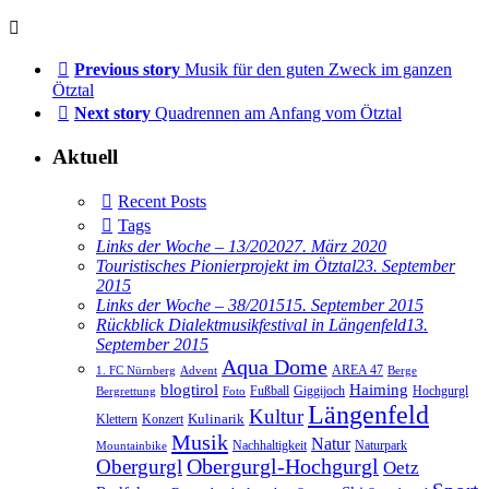
Previous story
Musik für den guten Zweck im ganzen
Ötztal
Next story
Quadrennen am Anfang vom Ötztal
Aktuell
Recent Posts
Tags
Links der Woche – 13/2020
27. März 2020
Touristisches Pionierprojekt im Ötztal
23. September
2015
Links der Woche – 38/2015
15. September 2015
Rückblick Dialektmusikfestival in Längenfeld
13.
September 2015
Aqua Dome
AREA 47
1. FC Nürnberg
Advent
Berge
blogtirol
Haiming
Hochgurgl
Fußball
Giggijoch
Bergrettung
Foto
Längenfeld
Kultur
Kulinarik
Klettern
Konzert
Musik
Natur
Nachhaltigkeit
Naturpark
Mountainbike
Obergurgl
Obergurgl-Hochgurgl
Oetz