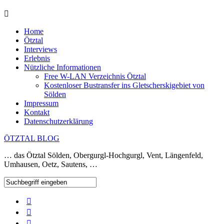
Home
Ötztal
Interviews
Erlebnis
Nützliche Informationen
Free W-LAN Verzeichnis Ötztal
Kostenloser Bustransfer ins Gletscherskigebiet von
Sölden
Impressum
Kontakt
Datenschutzerklärung
ÖTZTAL BLOG
… das Ötztal Sölden, Obergurgl-Hochgurgl, Vent, Längenfeld,
Umhausen, Oetz, Sautens, …