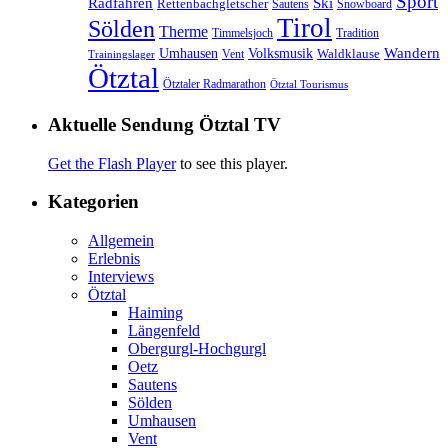
Sport
Radfahren
Ski
Rettenbachgletscher
Sautens
Snowboard
Tirol
Sölden
Therme
Timmelsjoch
Tradition
Volksmusik
Wandern
Umhausen
Waldklause
Vent
Trainingslager
Ötztal
Ötztaler Radmarathon
Ötztal Tourismus
Aktuelle Sendung Ötztal TV
Get the Flash Player
to see this player.
Kategorien
Allgemein
Erlebnis
Interviews
Ötztal
Haiming
Längenfeld
Obergurgl-Hochgurgl
Oetz
Sautens
Sölden
Umhausen
Vent