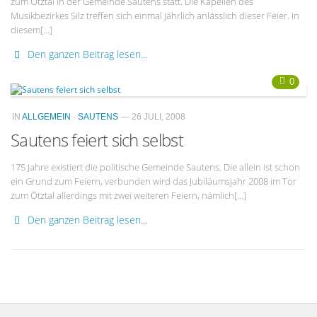
zum Ötztal in der Gemeinde Sautens statt. Die Kapellen des
Musikbezirkes Silz treffen sich einmal jährlich anlässlich dieser Feier. In
diesem[…]
Den ganzen Beitrag lesen...
0
IN
ALLGEMEIN
·
SAUTENS
— 26 JULI, 2008
Sautens feiert sich selbst
175 Jahre existiert die politische Gemeinde Sautens. Die allein ist schon
ein Grund zum Feiern, verbunden wird das Jubiläumsjahr 2008 im Tor
zum Ötztal allerdings mit zwei weiteren Feiern, nämlich[…]
Den ganzen Beitrag lesen...