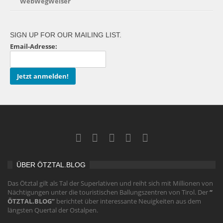
WebWegWeiser
SIGN UP FOR OUR MAILING LIST.
Email-Adresse:
ÜBER ÖTZTAL.BLOG
Das Ötztal gilt als Tal der Superlativen und reiht sich mit Millionen von
Nächtigungen unter die touristischen Ballungszentren von Tirol. Der
“
ÖTZTAL.BLOG”
berichtet über interessante Neuigkeiten aus dem
längsten Quertal der Ostalpen.