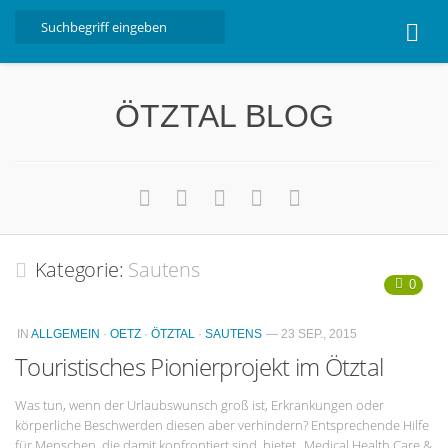
Home
ÖTZTAL BLOG
Ötztal
Interviews
Erlebnis
Nützliche Informationen
Kategorie:
Sautens
Free W-LAN Verzeichnis Ötztal
0
Kostenloser Bustransfer ins Gletscherskigebiet von
Sölden
IN
ALLGEMEIN
·
OETZ
·
ÖTZTAL
·
SAUTENS
— 23 SEP., 2015
Impressum
Touristisches Pionierprojekt im Ötztal
Kontakt
Was tun, wenn der Urlaubswunsch groß ist, Erkrankungen oder
körperliche Beschwerden diesen aber verhindern? Entsprechende Hilfe
Datenschutzerklärung
für Menschen, die damit konfrontiert sind, bietet „Medical Health Care &