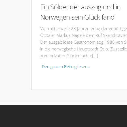
Ein Sölder der auszog und in
Norwegen sein Glück fand
Vor mittlerweile 23 Jahren erlag der gebürtige
Ötztaler Markus Nagele dem Ruf Skandinavie
Der ausgebildete Gastronom zog 1988 von S
in die norwegische Hauptstadt Oslo. Zusätzli
zum privaten Glück machte[…]
Den ganzen Beitrag lesen...