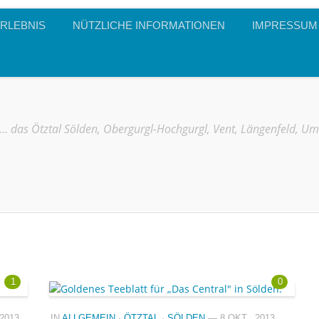
RLEBNIS
NÜTZLICHE INFORMATIONEN
IMPRESSUM
… das Ötztal Sölden, Obergurgl-Hochgurgl, Vent, Längenfeld, U
1
0
2013
IN
ALLGEMEIN
·
ÖTZTAL
·
SÖLDEN
— 8 OKT., 2013