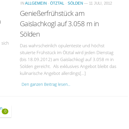
IN
ALLGEMEIN
·
ÖTZTAL
·
SÖLDEN
— 11 JULI, 2012
Genießerfrühstück am
n
Gaislachkogl auf 3.058 m in
Sölden
 sich
Das wahrscheinlich opulenteste und höchst
situierte Frühstück im Ötztal wird jeden Dienstag
(bis 18.09.2012) am Gaislachkogl auf 3.058 m in
Sölden gereicht. Als exklusives Angebot bleibt das
kulinarische Angebot allerdings[…]
Den ganzen Beitrag lesen...
0