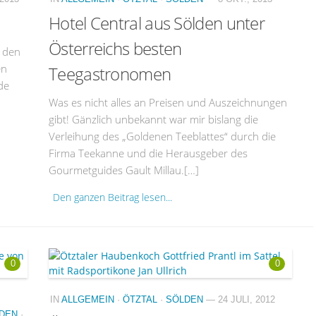
Hotel Central aus Sölden unter
Österreichs besten
r den
en
Teegastronomen
de
Was es nicht alles an Preisen und Auszeichnungen
gibt! Gänzlich unbekannt war mir bislang die
Verleihung des „Goldenen Teeblattes“ durch die
Firma Teekanne und die Herausgeber des
Gourmetguides Gault Millau.[…]
Den ganzen Beitrag lesen...
0
0
IN
ALLGEMEIN
·
ÖTZTAL
·
SÖLDEN
— 24 JULI, 2012
DEN
·