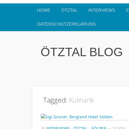
HOME
ÖTZTAL
INTERVIEWS
E
DATENSCHUTZERKLÄRUNG
ÖTZTAL BLOG
Tagged:
Kulinarik
IN
INTERVIEWS
·
ÖTZTAL
·
SÖLDEN
— 10 NOV., 