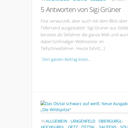
5 Antworten von Sigi Grüner
Fest verwurzelt, aber auch mit dem Blick übe
Tellerrand ausgestattet: Sigi Grüner aus Söld
bereiste als Skifahrer die ganze Welt und wur
dabei fünfmaliger Weltmeister im
Tiefschneefahren. Heute führt[…]
Den ganzen Beitrag lesen...
IN
ALLGEMEIN
·
LÄNGENFELD
·
OBERGURGL-
HOCHGURGL
·
OETZ
·
ÖTZTAL
·
SAUTENS
·
SÖL