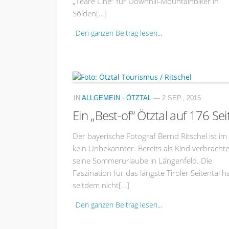
„Teäre Line“ für Downhill-Mountainbiker in
Sölden[…]
Den ganzen Beitrag lesen...
IN
ALLGEMEIN
·
ÖTZTAL
— 2 SEP., 2015
Ein „Best-of“ Ötztal auf 176 Sei
Der bayerische Fotograf Bernd Ritschel ist im 
kein Unbekannter. Bereits als Kind verbrachte
seine Sommerurlaube in Längenfeld. Die
Faszination für das längste Tiroler Seitental h
seitdem nicht[…]
Den ganzen Beitrag lesen...