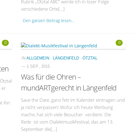
Rubrik „Ötztal ABC“ werde ich in loser Folge
verschiedene Orte[…]
Den ganzen Beitrag lesen...
0
0
IN
ALLGEMEIN
·
LÄNGENFELD
·
ÖTZTAL
ten
— 1 SEP., 2015
Was für die Ohren –
Ötztal
mundARTgerecht in Längenfeld
 er
Save the Date, ganz fett im Kalender eintragen und
at ihn
ja nicht verpassen! Wofür ich heute Werbung
mache, hat sich viele Besucher verdient. Die
Rede ist vom Dialektmusikfestival, das am 13.
September die[…]