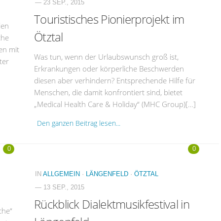
— 23 SEP., 2015
Touristisches Pionierprojekt im
len
Ötztal
che
en mit
Was tun, wenn der Urlaubswunsch groß ist,
ter
Erkrankungen oder körperliche Beschwerden
diesen aber verhindern? Entsprechende Hilfe für
Menschen, die damit konfrontiert sind, bietet
„Medical Health Care & Holiday“ (MHC Group)[…]
Den ganzen Beitrag lesen...
0
0
IN
ALLGEMEIN
·
LÄNGENFELD
·
ÖTZTAL
— 13 SEP., 2015
Rückblick Dialektmusikfestival in
che“