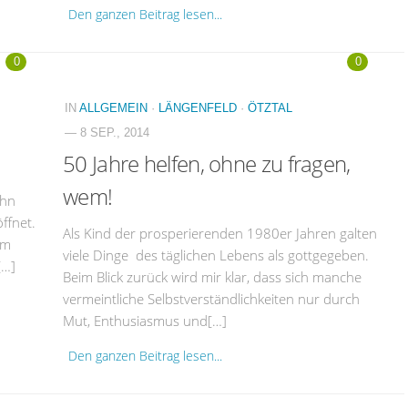
Den ganzen Beitrag lesen...
0
0
IN
ALLGEMEIN
·
LÄNGENFELD
·
ÖTZTAL
— 8 SEP., 2014
50 Jahre helfen, ohne zu fragen,
wem!
ehn
ffnet.
Als Kind der prosperierenden 1980er Jahren galten
um
viele Dinge des täglichen Lebens als gottgegeben.
[…]
Beim Blick zurück wird mir klar, dass sich manche
vermeintliche Selbstverständlichkeiten nur durch
Mut, Enthusiasmus und[…]
Den ganzen Beitrag lesen...