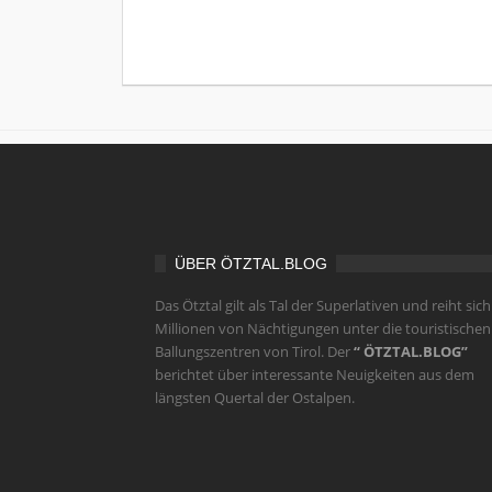
ÜBER ÖTZTAL.BLOG
Das Ötztal gilt als Tal der Superlativen und reiht sich
Millionen von Nächtigungen unter die touristischen
Ballungszentren von Tirol. Der
“ ÖTZTAL.BLOG”
berichtet über interessante Neuigkeiten aus dem
längsten Quertal der Ostalpen.