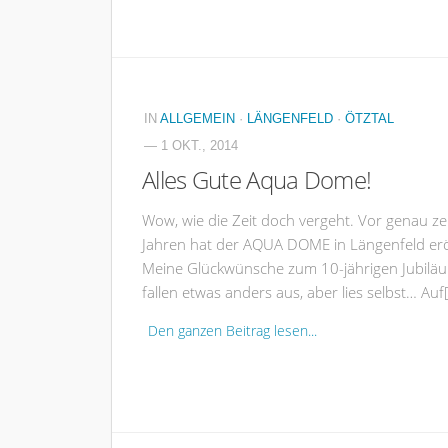
IN
ALLGEMEIN
·
LÄNGENFELD
·
ÖTZTAL
— 1 OKT., 2014
Alles Gute Aqua Dome!
Wow, wie die Zeit doch vergeht. Vor genau z
Jahren hat der AQUA DOME in Längenfeld erö
Meine Glückwünsche zum 10-jährigen Jubilä
fallen etwas anders aus, aber lies selbst… Auf
Den ganzen Beitrag lesen...