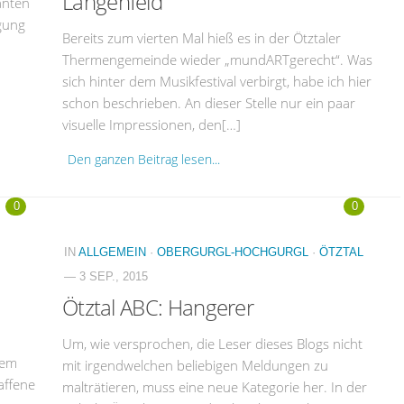
Längenfeld
anten
igung
Bereits zum vierten Mal hieß es in der Ötztaler
Thermengemeinde wieder „mundARTgerecht“. Was
sich hinter dem Musikfestival verbirgt, habe ich hier
schon beschrieben. An dieser Stelle nur ein paar
visuelle Impressionen, den[…]
Den ganzen Beitrag lesen...
0
0
IN
ALLGEMEIN
·
OBERGURGL-HOCHGURGL
·
ÖTZTAL
— 3 SEP., 2015
Ötztal ABC: Hangerer
Um, wie versprochen, die Leser dieses Blogs nicht
tem
mit irgendwelchen beliebigen Meldungen zu
affene
malträtieren, muss eine neue Kategorie her. In der