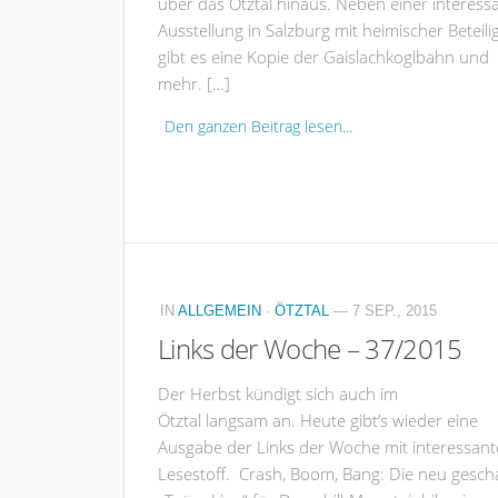
über das Ötztal hinaus. Neben einer interess
Ausstellung in Salzburg mit heimischer Beteil
gibt es eine Kopie der Gaislachkoglbahn und
mehr. […]
Den ganzen Beitrag lesen...
IN
ALLGEMEIN
·
ÖTZTAL
— 7 SEP., 2015
Links der Woche – 37/2015
Der Herbst kündigt sich auch im
Ötztal langsam an. Heute gibt’s wieder eine
Ausgabe der Links der Woche mit interessan
Lesestoff. Crash, Boom, Bang: Die neu gesch