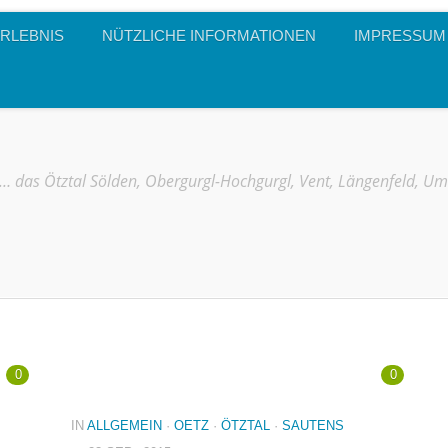
RLEBNIS
NÜTZLICHE INFORMATIONEN
IMPRESSUM
… das Ötztal Sölden, Obergurgl-Hochgurgl, Vent, Längenfeld, U
0
0
IN
ALLGEMEIN
·
OETZ
·
ÖTZTAL
·
SAUTENS