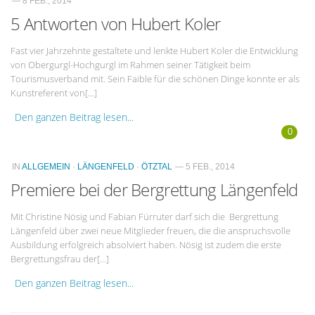
— 8 FEB., 2014
5 Antworten von Hubert Koler
Fast vier Jahrzehnte gestaltete und lenkte Hubert Koler die Entwicklung
von Obergurgl-Hochgurgl im Rahmen seiner Tätigkeit beim
Tourismusverband mit. Sein Faible für die schönen Dinge konnte er als
Kunstreferent von[…]
Den ganzen Beitrag lesen...
0
IN
ALLGEMEIN
·
LÄNGENFELD
·
ÖTZTAL
— 5 FEB., 2014
Premiere bei der Bergrettung Längenfeld
Mit Christine Nösig und Fabian Fürruter darf sich die Bergrettung
Längenfeld über zwei neue Mitglieder freuen, die die anspruchsvolle
Ausbildung erfolgreich absolviert haben. Nösig ist zudem die erste
Bergrettungsfrau der[…]
Den ganzen Beitrag lesen...