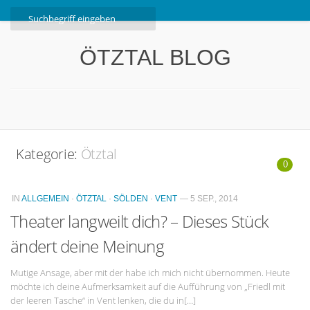
Home
ÖTZTAL BLOG
Ötztal
Interviews
Erlebnis
Nützliche Informationen
Kategorie:
Ötztal
Free W-LAN Verzeichnis Ötztal
0
Kostenloser Bustransfer ins Gletscherskigebiet von
IN
ALLGEMEIN
·
ÖTZTAL
·
SÖLDEN
·
VENT
— 5 SEP., 2014
Sölden
Theater langweilt dich? – Dieses Stück
Impressum
ändert deine Meinung
Kontakt
Mutige Ansage, aber mit der habe ich mich nicht übernommen. Heute
Datenschutzerklärung
möchte ich deine Aufmerksamkeit auf die Aufführung von „Friedl mit
der leeren Tasche“ in Vent lenken, die du in[…]