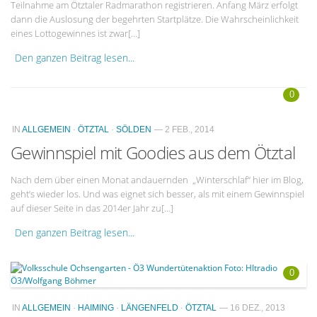
Teilnahme am Ötztaler Radmarathon registrieren. Anfang März erfolgt
dann die Auslosung der begehrten Startplätze. Die Wahrscheinlichkeit
eines Lottogewinnes ist zwar[…]
Den ganzen Beitrag lesen...
0
IN
ALLGEMEIN
·
ÖTZTAL
·
SÖLDEN
— 2 FEB., 2014
Gewinnspiel mit Goodies aus dem Ötztal
Nach dem über einen Monat andauernden „Winterschlaf“ hier im Blog,
geht’s wieder los. Und was eignet sich besser, als mit einem Gewinnspiel
auf dieser Seite in das 2014er Jahr zu[…]
Den ganzen Beitrag lesen...
0
IN
ALLGEMEIN
·
HAIMING
·
LÄNGENFELD
·
ÖTZTAL
— 16 DEZ., 2013