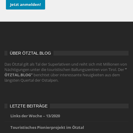
ÜBER ÖTZTAL.BLOG
Das Ötztal gilt als Tal der Superlativen und reiht sich mit Millionen von
Nächtigungen unter die touristischen Ballungszentren von Tirol. Der
“
ÖTZTAL.BLOG”
berichtet über interessante Neuigkeiten aus dem
längsten Quertal der Ostalpen.
LETZTE BEITRÄGE
Links der Woche – 13/2020
Touristisches Pionierprojekt im Ötztal