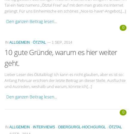
Tal ein Netz namens „Ötztal Free“ auf mit dem man gratis ins Internet
gelangt. Für uns Einheimische ein schönes „Nice-to-have“-Angebot,[…]
Den ganzen Beitrag lesen...
0
IN
ALLGEMEIN
·
ÖTZTAL
— 1 SEP., 2014
10 gute Gründe, warum es hier weiter
geht.
Lieber Leser des Ötztalblog! Ich kann es nicht glauben, aber es ist so:
Anfang Februar erschien der letzte Beitrag an dieser Stelle. Ausflüchte
und Ausreden, weshalb und warum, könnte ich[…]
Den ganzen Beitrag lesen...
0
IN
ALLGEMEIN
·
INTERVIEWS
·
OBERGURGL-HOCHGURGL
·
ÖTZTAL