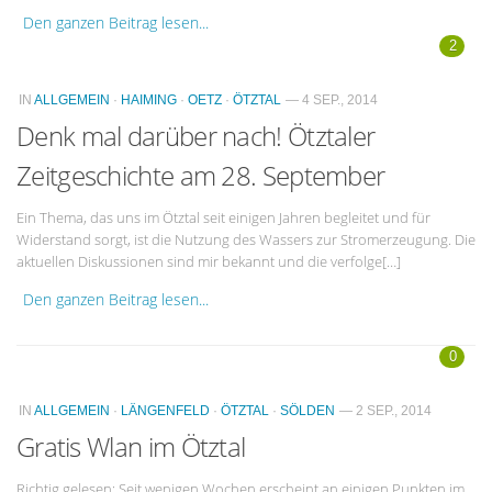
Den ganzen Beitrag lesen...
2
IN
ALLGEMEIN
·
HAIMING
·
OETZ
·
ÖTZTAL
— 4 SEP., 2014
Denk mal darüber nach! Ötztaler
Zeitgeschichte am 28. September
Ein Thema, das uns im Ötztal seit einigen Jahren begleitet und für
Widerstand sorgt, ist die Nutzung des Wassers zur Stromerzeugung. Die
aktuellen Diskussionen sind mir bekannt und die verfolge[…]
Den ganzen Beitrag lesen...
0
IN
ALLGEMEIN
·
LÄNGENFELD
·
ÖTZTAL
·
SÖLDEN
— 2 SEP., 2014
Gratis Wlan im Ötztal
Richtig gelesen: Seit wenigen Wochen erscheint an einigen Punkten im